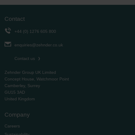
Limitet Şirketi: Web Sitesi Çerezleri
Zehnder Group Nederland bv: Privacyverklaringen
Contact
Zehnder Group Sales International: Privacy Policy
Zehnder Group Schweiz AG: Datenschutz
+44 (0) 1276 605 800
Zehnder Polska Sp. z o.o.: Oświadczenie o ochronie
danych Zehnder
enquiries@zehnder.co.uk
Zehnder Group UK Limited: Privacy Policy
Contact us
Zehnder Group UK Limited
Concept House, Watchmoor Point
Camberley, Surrey
GU15 3AD
​​​​​​​United Kingdom
Company
Careers
Sustainability