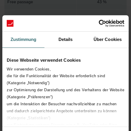
Free passage
43 %
Grille front
Rectangular
Recess height
113 mm
Zustimmung
Details
Über Cookies
Recess diameter
212 mm
Diese Webseite verwendet Cookies
Recess width
220 mm
Wir verwenden Cookies,
die für die Funktionalität der Website erforderlich sind
Front height
160 mm
(Kategorie „Notwendig“)
zur Optimierung der Darstellung und des Verhaltens der Website
Shape of passage
Holes
(Kategorie „Präferenzen“)
um die Interaktion der Besucher nachvollziehbar zu machen
With built-in window
und dadurch zielgerichtete Angebote unterbreiten zu können
(Kategorie „Statistiken“)
zur Einbindung weiterer Dienste wie z.B. YouTube oder Bing
Front width
260 mm