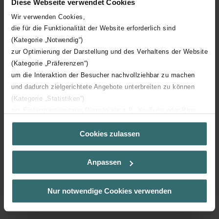
Diese Webseite verwendet Cookies
Wir verwenden Cookies,
die für die Funktionalität der Website erforderlich sind
(Kategorie „Notwendig“)
zur Optimierung der Darstellung und des Verhaltens der Website
(Kategorie „Präferenzen“)
um die Interaktion der Besucher nachvollziehbar zu machen
und dadurch zielgerichtete Angebote unterbreiten zu können
(Kategorie „Statistiken“)
zur Einbindung weiterer Dienste wie z.B. YouTube oder Bing
(Kategorie „Marketing“)
Cookies zulassen
Über „Details zeigen“ bzw. die Datenschutzerklärung erhalten
Sie weitere Informationen. Durch die Auswahl der Kategorie
nehmen Sie die jeweiligen Cookies an oder lehnen sie ab. Bei
Anpassen
der Auswahl von „Statistiken“ willigen Sie ein, dass wir Ihren
Besuchsverlauf auf unserer Website verwenden, um Ihnen die
bestmögliche Nutzererfahrung zu ermöglichen und Ihnen
Nur notwendige Cookies verwenden
maßgeschneiderte Informationen basierend auf Ihren Interessen
zur Verfügung zu stellen. Alle Einwilligungen können Sie