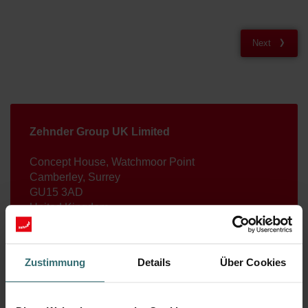
Next
Zehnder Group UK Limited
Concept House, Watchmoor Point
Camberley, Surrey
GU15 3AD
United Kingdom
+44 (0) 1276 605 800
orders@zehnder.co.uk
Zustimmung
Details
Über Cookies