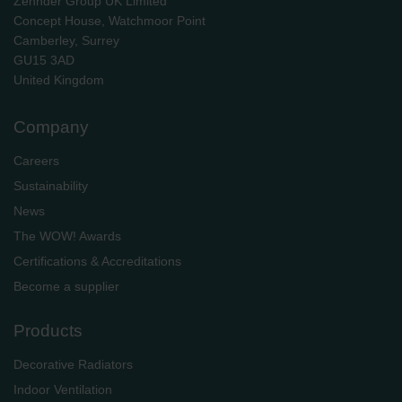
Zehnder Group UK Limited
danych Zehnder
Concept House, Watchmoor Point
Zehnder Group UK Limited: Privacy Policy
Camberley, Surrey
GU15 3AD
​​​​​​​United Kingdom
Company
Careers
Sustainability
News
The WOW! Awards
Certifications & Accreditations
Become a supplier
Products
Decorative Radiators
Indoor Ventilation