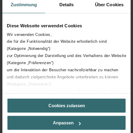
Zustimmung
Details
Über Cookies
United Kingdom
+44 (0) 1276 605 800
enquiries@zehnder.co.uk
Diese Webseite verwendet Cookies
Wir verwenden Cookies,
die für die Funktionalität der Website erforderlich sind
(Kategorie „Notwendig“)
zur Optimierung der Darstellung und des Verhaltens der Website
(Kategorie „Präferenzen“)
um die Interaktion der Besucher nachvollziehbar zu machen
und dadurch zielgerichtete Angebote unterbreiten zu können
(Kategorie „Statistiken“)
zur Einbindung weiterer Dienste wie z.B. YouTube oder Bing
(Kategorie „Marketing“)
Cookies zulassen
Über „Details zeigen“ bzw. die Datenschutzerklärung erhalten
Sie weitere Informationen. Durch die Auswahl der Kategorie
nehmen Sie die jeweiligen Cookies an oder lehnen sie ab. Bei
Anpassen
der Auswahl von „Statistiken“ willigen Sie ein, dass wir Ihren
Besuchsverlauf auf unserer Website verwenden, um Ihnen die