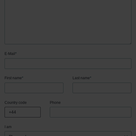
E-Mail
*
First name
*
Last name
*
Country code
Phone
I am