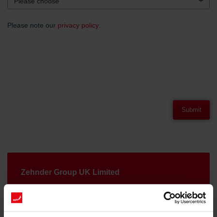
Please choose
Please note our
privacy policy
.
Submit
Zehnder Group UK Limited
Concept House, Watchmoor Point
Camberley, Surrey
GU15 3AD