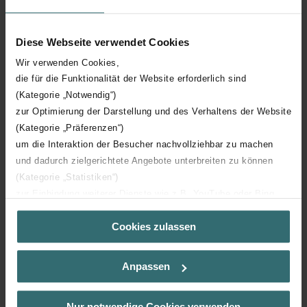
Step 2.
Diese Webseite verwendet Cookies
Contact your local Zehnder radiator showroom to discuss
your individual requirements and options.
Wir verwenden Cookies,
die für die Funktionalität der Website erforderlich sind
(Kategorie „Notwendig“)
zur Optimierung der Darstellung und des Verhaltens der Website
(Kategorie „Präferenzen“)
um die Interaktion der Besucher nachvollziehbar zu machen
und dadurch zielgerichtete Angebote unterbreiten zu können
Step 3.
(Kategorie „Statistiken“)
zur Einbindung weiterer Dienste wie z.B. YouTube oder Bing
Agree shapes style and colour of your radiator for this to be
(Kategorie „Marketing“)
designed manufactured and installed into your home.
Cookies zulassen
Über „Details zeigen“ bzw. die Datenschutzerklärung erhalten
Sie weitere Informationen. Durch die Auswahl der Kategorie
nehmen Sie die jeweiligen Cookies an oder lehnen sie ab. Bei
Anpassen
der Auswahl von „Statistiken“ willigen Sie ein, dass wir Ihren
Besuchsverlauf auf unserer Website verwenden, um Ihnen die
bestmögliche Nutzererfahrung zu ermöglichen und Ihnen
Nur notwendige Cookies verwenden