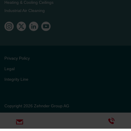
Heating & Cooling Ceilings
Industrial Air Cleaning
Privacy Policy
Legal
Integrity Line
Copyright 2026 Zehnder Group AG