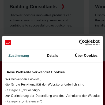
Building Consultants
Win
Discover how our innovative products can
Discov
enhance your consultancy services and
the pe
contribute to successful project outcomes.
instal
Zustimmung
Details
Über Cookies
Diese Webseite verwendet Cookies
Wir verwenden Cookies,
Got questions or need
die für die Funktionalität der Website erforderlich sind
more information?
(Kategorie „Notwendig“)
zur Optimierung der Darstellung und des Verhaltens der Website
Our knowledgeable team is on
(Kategorie „Präferenzen“)
hand to assist you.