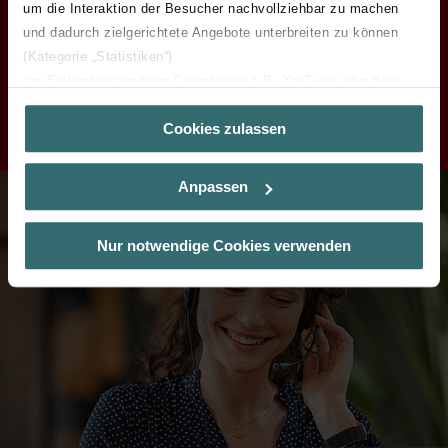
um die Interaktion der Besucher nachvollziehbar zu machen
und dadurch zielgerichtete Angebote unterbreiten zu können
(Kategorie „Statistiken“)
Get in touch
zur Einbindung weiterer Dienste wie z.B. YouTube oder Bing
(Kategorie „Marketing“)
Cookies zulassen
Über „Details zeigen“ bzw. die Datenschutzerklärung erhalten
Sie weitere Informationen. Durch die Auswahl der Kategorie
nehmen Sie die jeweiligen Cookies an oder lehnen sie ab. Bei
Anpassen
der Auswahl von „Statistiken“ willigen Sie ein, dass wir Ihren
Besuchsverlauf auf unserer Website verwenden, um Ihnen die
bestmögliche Nutzererfahrung zu ermöglichen und Ihnen
Nur notwendige Cookies verwenden
maßgeschneiderte Informationen basierend auf Ihren Interessen
zur Verfügung zu stellen. Alle Einwilligungen können Sie
selbstverständlich über einen Link in der Datenschutzerklärung
widerrufen.
Datenschutzerklärung der Zehnder Group
Zehnder Group AG: Data Privacy
Zehnder Group België nv/sa: Déclarations de confidentialité
Zehnder Group Czech Republic s.r.o.: Zásady ochrany