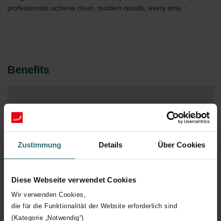
professionals achieve clean, modern results, every time.
Benefits
Fast and simple installation – two-pin system ensures
secure fixing and flexible mounting.
Easy selection and ordering – consistent sizes and
Zustimmung
Details
Über Cookies
finishes eliminate mismatched combinations.
Optimised airflow performance – reduced pressure
drop enables quieter, more efficient ventilation.
Diese Webseite verwendet Cookies
Durable construction – high-quality materials built to
Wir verwenden Cookies,
last, suitable for both wall and ceiling use.
die für die Funktionalität der Website erforderlich sind
Classic Italian-inspired design – subtle grille patterns
(Kategorie „Notwendig“)
and neutral finishes in white matte, shiny white and