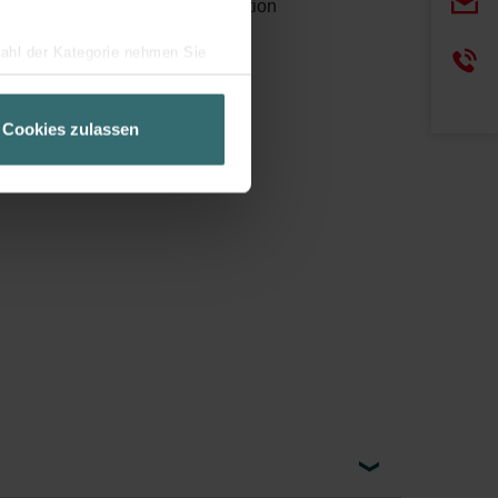
convenient, on-demand operation
wahl der Kategorie nehmen Sie
ir Ihren Besuchsverlauf auf
geschneiderte Informationen
Cookies zulassen
ch über einen Link in der