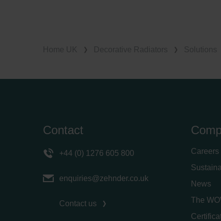
Home UK
Decorative Radiators
Solutions
Contact
Comp
Careers
+44 (0) 1276 605 800
Sustaina
enquiries@zehnder.co.uk
News
The WO
Contact us
Certific