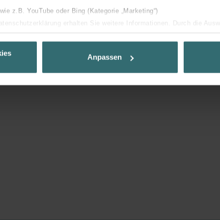
 wie z.B. YouTube oder Bing (Kategorie „Marketing“)
Datenschutzerklärung erhalten Sie weitere Informationen. Durch die Aus
ehnen sie ab. Bei der Auswahl von „Statistiken“ willigen Sie ein, dass w
Ihnen die bestmögliche Nutzererfahrung zu ermöglichen und Ihnen maß
ies
Anpassen
ur Verfügung zu stellen. Alle Einwilligungen können Sie selbstverständli
.
nder Group
cy
clarations de confidentialité
 s.r.o.: Zásady ochrany osobních údajů
tion des données
lítica de privacidad
ivacy
ndirme Sanayi ve Ticaret Limitet Şirketi: Web Sitesi Çerezleri
Privacyverklaringen
onal: Privacy Policy