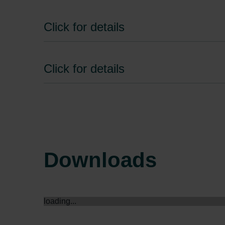
Zehnder Group Schweiz AG: D
Zehnder Polska Sp. z o.o.: O
Click for details
Zehnder Group UK Limited: Pr
Click for details
Downloads
loading...