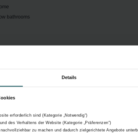
hrome
rrow bathrooms
Details
Cookies
Electric operation provides warm towels and
comfortable rooms all year round
bsite erforderlich sind (Kategorie „Notwendig“)
 und des Verhaltens der Website (Kategorie „Präferenzen“)
n
User-friendly control device allows simple
 nachvollziehbar zu machen und dadurch zielgerichtete Angebote unterb
operation