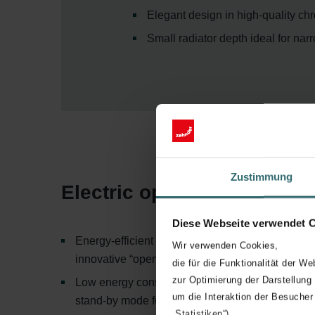
Elegant design in high-quality c
Small radiator depth ideal for na
Zustimmung
Electric operation
Diese Webseite verwendet 
Energy-efficient and comfortable heating with
Wir verwenden Cookies,
innovative “open window detection”
die für die Funktionalität der We
zur Optimierung der Darstellung
Low energy consumption of only 0.5 W or less i
um die Interaktion der Besucher
stand-by mode for increased energy efficiency
„Statistiken“)