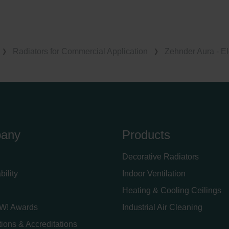
Radiators for Commercial Application
Zehnder Aura - El
any
Products
Decorative Radiators
bility
Indoor Ventilation
Heating & Cooling Ceilings
W! Awards
Industrial Air Cleaning
ations & Accreditations