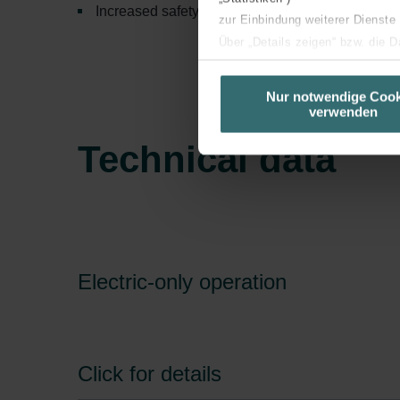
Increased safety with keylock
zur Einbindung weiterer Dienste
Über „Details zeigen“ bzw. die 
die jeweiligen Cookies an oder l
unserer Website verwenden, um 
Nur notwendige Cook
verwenden
basierend auf Ihren Interessen z
Datenschutzerklärung widerrufen
Technical data
Datenschutzerklärung der Zeh
Zehnder Group AG: Data Priva
Zehnder Group België nv/sa: Dé
Zehnder Group Czech Republic
Zehnder Group France: Protec
Electric-only operation
Zehnder Group Ibérica SAU: Po
Zehnder Group Italia S.r.l.: Pr
Zehnder Group İç Mekan İklimle
Zehnder Group Nederland bv: 
Click for details
Zehnder Group Sales Internati