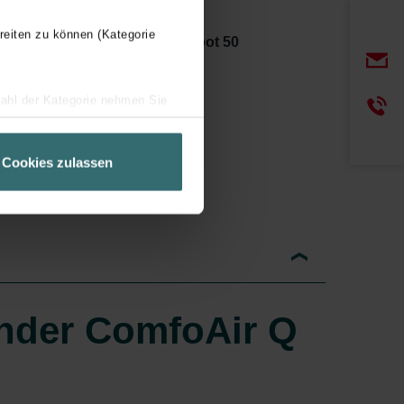
reiten zu können (Kategorie
Zehnder ComfoSpot 50
wahl der Kategorie nehmen Sie
ir Ihren Besuchsverlauf auf
geschneiderte Informationen
Cookies zulassen
ch über einen Link in der
hnder ComfoAir Q