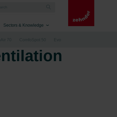
Sectors & Knowledge
Air 70
ComfoSpot 50
Evo
ntilation