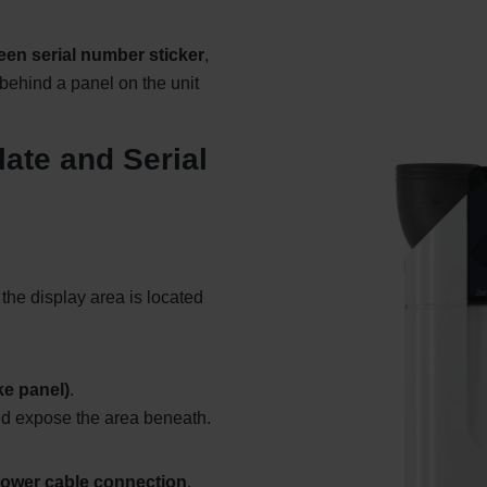
ndirme Sanayi ve Ticaret Limitet Şirketi: Web Sitesi Çerezleri
Privacyverklaringen
een serial number sticker
,
onal: Privacy Policy
behind a panel on the unit
atenschutz
świadczenie o ochronie danych Zehnder
ivacy Policy
late and Serial
 the display area is located
ke panel)
.
nd expose the area beneath.
power cable connection
.