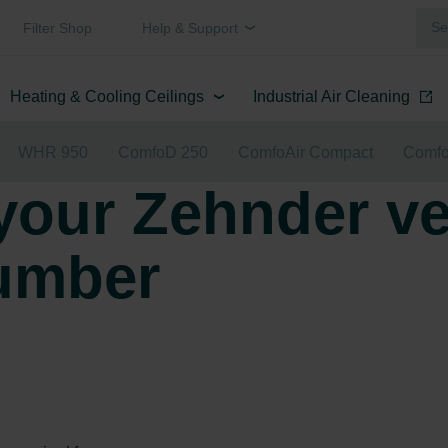
Filter Shop
Help & Support
Heating & Cooling Ceilings
Industrial Air Cleaning
WHR 950
ComfoD 250
ComfoAir Compact
Comfo
your Zehnder ve
number