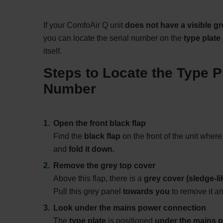
Zehnder Group İç Mekan İklimle
Zehnder Group Nederland bv: 
If your ComfoAir Q unit
does not have a visible gr
Zehnder Group Sales Internati
you can locate the serial number on the
type plate
Zehnder Group Schweiz AG: D
itself.
Zehnder Polska Sp. z o.o.: O
Zehnder Group UK Limited: Pr
Steps to Locate the Type P
Number
Open the front black flap
Find the
black flap
on the front of the unit where
and
fold it down.
Remove the grey top cover
Above this flap, there is a
grey cover (sledge-li
Pull this grey panel
towards you
to remove it a
Look under the mains power connection
The
type plate
is positioned
under the mains 