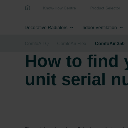
Know-How Centre
Product Selector
Decorative Radiators
Indoor Ventilation
ComfoAir Q
ComfoAir Flex
ComfoAir 350
How to find 
unit serial 