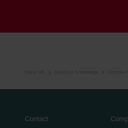
Zehnder Group İç Mekan İklimle
Zehnder Group Nederland bv: 
Zehnder Group Sales Internati
Zehnder Group Schweiz AG: D
Zehnder Polska Sp. z o.o.: O
Zehnder Group UK Limited: Pr
Home UK
Sectors & Knowledge
Zehnder 
Contact
Comp