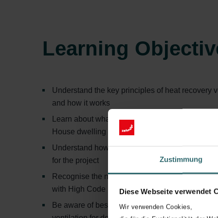
Learning Objectiv
Understand the key principles of heat recovery v
and how it works
Learn about what constitutes a High Code Leve
House dwelling
Understand how to identify the correct heat rec
Zustimmung
for the project
Recognise the necessary features to achieve c
with High Code Levels or Passive House stand
Diese Webseite verwendet 
Be aware of best practice when specifying heat 
Wir verwenden Cookies,
ventilation for domestic properties