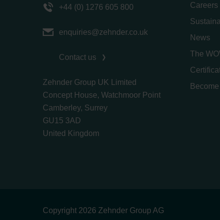
Careers
+44 (0) 1276 605 800
Sustaina
enquiries@zehnder.co.uk
News
The WO
Contact us
Certific
Zehnder Group UK Limited
Become 
Concept House, Watchmoor Point
Camberley, Surrey
GU15 3AD
​​​​​​​United Kingdom
Copyright 2026 Zehnder Group AG