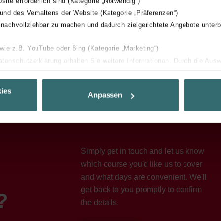
bsite erforderlich sind (Kategorie „Notwendig“)
 und des Verhaltens der Website (Kategorie „Präferenzen“)
 nachvollziehbar zu machen und dadurch zielgerichtete Angebote unterb
 wie z.B. YouTube oder Bing (Kategorie „Marketing“)
Datenschutzerklärung erhalten Sie weitere Informationen. Durch die Aus
ehnen sie ab. Bei der Auswahl von „Statistiken“ willigen Sie ein, dass w
Ihnen die bestmögliche Nutzererfahrung zu ermöglichen und Ihnen maß
ies
Anpassen
ur Verfügung zu stellen. Alle Einwilligungen können Sie selbstverständli
.
nder Group
cy
Simply get in touch and let us know
clarations de confidentialité
which course you'd like us to cover
 s.r.o.: Zásady ochrany osobních údajů
and what days are convenient. We'll
tion des données
get back to you promptly to confirm
?
lítica de privacidad
the details.
ivacy