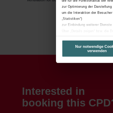
die für die Funktionalität der We
zur Optimierung der Darstellung
um die Interaktion der Besucher
„Statistiken“)
zur Einbindung weiterer Dienste
Über „Details zeigen“ bzw. die 
die jeweiligen Cookies an oder l
unserer Website verwenden, um 
Nur notwendige Cook
verwenden
basierend auf Ihren Interessen z
Datenschutzerklärung widerrufen
Datenschutzerklärung der Zeh
Zehnder Group AG: Data Priva
Zehnder Group België nv/sa: Dé
Interested in
Zehnder Group Czech Republic
Zehnder Group France: Protec
booking this CPD
Zehnder Group Ibérica SAU: Po
Zehnder Group Italia S.r.l.: Pr