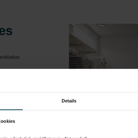
es
entilation
l and Passive
overy system
Details
ompliance
ards
Cookies
recovery