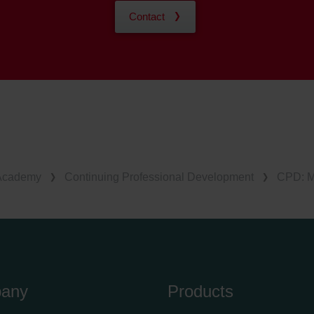
ndirme Sanayi ve Ticaret Limitet Şirketi: Web Sitesi Çerezleri
Contact
Privacyverklaringen
onal: Privacy Policy
atenschutz
świadczenie o ochronie danych Zehnder
ivacy Policy
Academy
Continuing Professional Development
CPD: M
any
Products