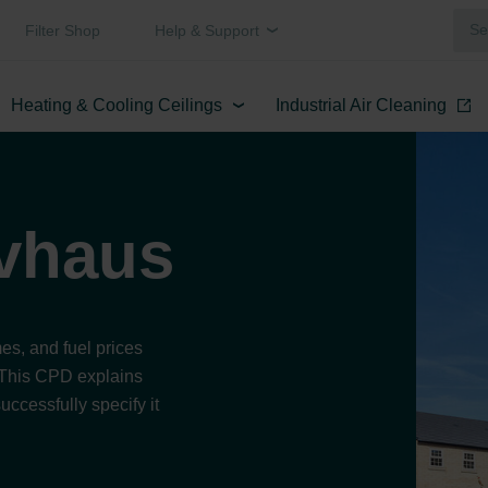
Filter Shop
Help & Support
Heating & Cooling Ceilings
Industrial Air Cleaning
vhaus
mes, and fuel prices
l. This CPD explains
ccessfully specify it