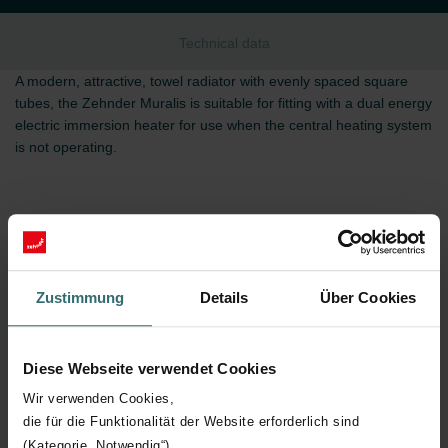
Technical data
A modern, attractive, towel radiator with evenly spaced square
tubes, the Zehnder Muralis is suitable for fitting with a dual energy
electric immersion heater for use when the central heating system
is not operating.
Technical data
Zustimmung
Details
Über Cookies
Connection to hot water central heating system
Diese Webseite verwendet Cookies
Wir verwenden Cookies,
die für die Funktionalität der Website erforderlich sind
Chrome-plated version
(Kategorie „Notwendig“)