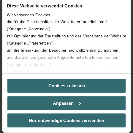
Want to add a splash of colour to your
Diese Webseite verwendet Cookies
bathroom?
Wir verwenden Cookies,
die für die Funktionalität der Website erforderlich sind
Choose any colour finish completely free of charge exclusively for
(Kategorie „Notwendig“)
the Stellar Spa!
zur Optimierung der Darstellung und des Verhaltens der Website
Like many other Zehnder radiators, the Zehnder Stellar Spa
(Kategorie „Präferenzen“)
customers can choose to have dual energy. There is an optional
um die Interaktion der Besucher nachvollziehbar zu machen
fitting for the dual energy operation with an elegant integration
und dadurch zielgerichtete Angebote unterbreiten zu können
with the electric heating element. This provides customers with
(Kategorie „Statistiken“)
warmth and comfort throughout the home during the summer
zur Einbindung weiterer Dienste wie z.B. YouTube oder Bing
months when the central heating system is not in use.
(Kategorie „Marketing“)
We have two different types of dual energy fittings available:
Cookies zulassen
Über „Details zeigen“ bzw. die Datenschutzerklärung erhalten
Sie weitere Informationen. Durch die Auswahl der Kategorie
IHE – simple immersion with patented design offering greater
nehmen Sie die jeweiligen Cookies an oder lehnen sie ab. Bei
efficiency and longer lifespan. IP65 rated so the device is dust-
Anpassen
der Auswahl von „Statistiken“ willigen Sie ein, dass wir Ihren
tight and protected from water jets in any direction. Optional
Besuchsverlauf auf unserer Website verwenden, um Ihnen die
Zehnder simple immersion heater element and cable cover in
bestmögliche Nutzererfahrung zu ermöglichen und Ihnen
Nur notwendige Cookies verwenden
a chrome or matt black finish is available.
maßgeschneiderte Informationen basierend auf Ihren Interessen
CTEW – comes with heat-adjustable, fuel saving electric
zur Verfügung zu stellen. Alle Einwilligungen können Sie