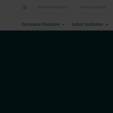
Know-How Centre
Product Selector
Decorative Radiators
Indoor Ventilation