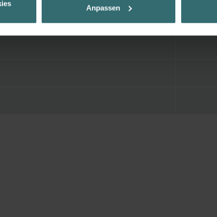
ies
Anpassen
ur Verfügung zu stellen. Alle Einwilligungen können Sie selbstverständli
.
nder Group
cy
clarations de confidentialité
 s.r.o.: Zásady ochrany osobních údajů
tion des données
lítica de privacidad
ivacy
ndirme Sanayi ve Ticaret Limitet Şirketi: Web Sitesi Çerezleri
Privacyverklaringen
onal: Privacy Policy
atenschutz
świadczenie o ochronie danych Zehnder
ivacy Policy