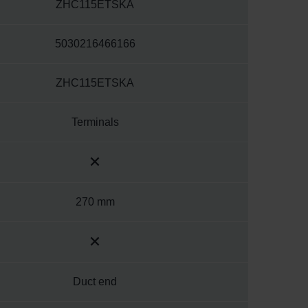
ZHC115ETSKA
5030216466166
ZHC115ETSKA
Terminals
270 mm
Duct end