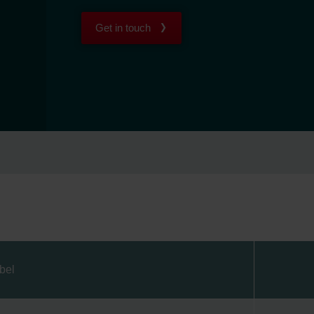
Get in touch
bel