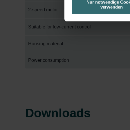
Nur notwendige Cook
verwenden
basierend auf Ihren Interessen z
2-speed motor
Datenschutzerklärung widerrufen
Suitable for low-current control
Datenschutzerklärung der Zeh
Zehnder Group AG: Data Priva
Housing material
Zehnder Group België nv/sa: Dé
Zehnder Group Czech Republic
Zehnder Group France: Protec
Power consumption
Zehnder Group Ibérica SAU: Po
Zehnder Group Italia S.r.l.: Pr
Zehnder Group İç Mekan İklimle
Zehnder Group Nederland bv: 
Zehnder Group Sales Internati
Zehnder Group Schweiz AG: D
Downloads
Zehnder Polska Sp. z o.o.: O
Zehnder Group UK Limited: Pr