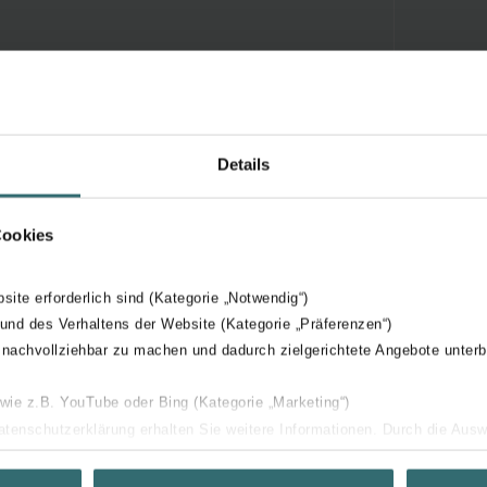
Details
Cookies
bsite erforderlich sind (Kategorie „Notwendig“)
 und des Verhaltens der Website (Kategorie „Präferenzen“)
 nachvollziehbar zu machen und dadurch zielgerichtete Angebote unterb
 wie z.B. YouTube oder Bing (Kategorie „Marketing“)
Datenschutzerklärung erhalten Sie weitere Informationen. Durch die Aus
ehnen sie ab. Bei der Auswahl von „Statistiken“ willigen Sie ein, dass w
Ihnen die bestmögliche Nutzererfahrung zu ermöglichen und Ihnen maß