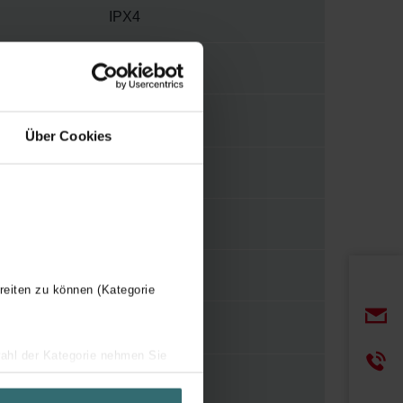
IPX4
200 m³/h
Über Cookies
119 mm
12 V
115 mm
reiten zu können (Kategorie
wahl der Kategorie nehmen Sie
ir Ihren Besuchsverlauf auf
geschneiderte Informationen