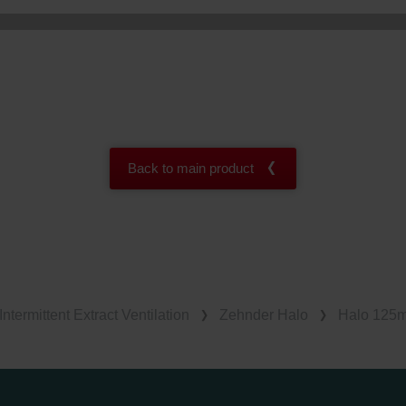
Back to main product
Intermittent Extract Ventilation
Zehnder Halo
Halo 125mm