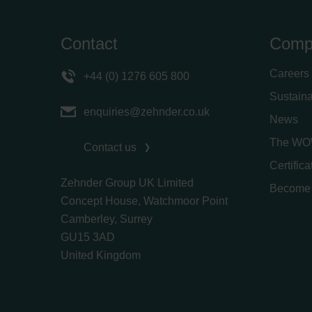
Contact
Comp
Careers
+44 (0) 1276 605 800
Sustaina
enquiries@zehnder.co.uk
News
The WO
Contact us
Certific
Zehnder Group UK Limited
Become 
Concept House, Watchmoor Point
Camberley, Surrey
GU15 3AD
​​​​​​​United Kingdom