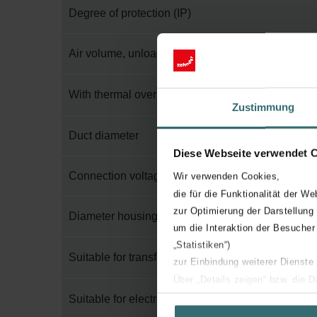
Degree of protection (IP)
Air volume, unloaded
With thermal overload protection
Zustimmung
Duct diameter
Diese Webseite verwendet 
Connection voltage
Wir verwenden Cookies,
die für die Funktionalität der We
zur Optimierung der Darstellung
Diameter housing
um die Interaktion der Besucher
„Statistiken“)
Suitable for transformer control
zur Einbindung weiterer Dienste
Über „Details zeigen“ bzw. die 
die jeweiligen Cookies an oder l
Suitable for electronic control
unserer Website verwenden, um 