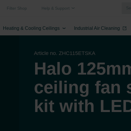
Filter Shop
Help & Support
Heating & Cooling Ceilings
Industrial Air Cleaning
Article no. ZHC115ETSKA
Halo 125mm
ceiling fan
kit with LED