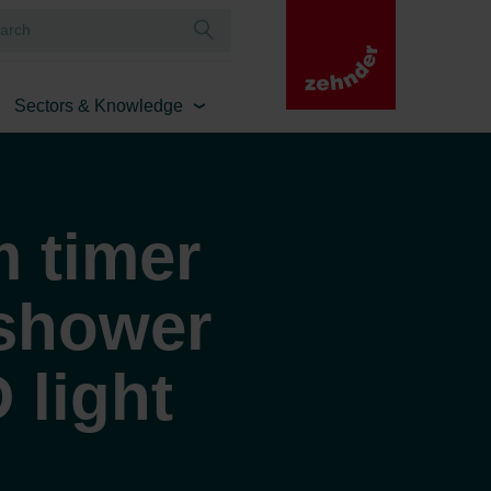
Sectors & Knowledge
 timer
 shower
 light