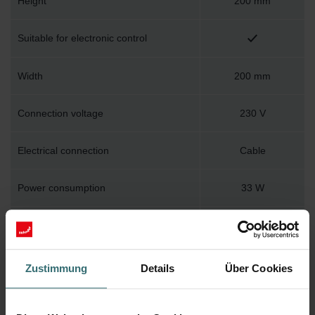
Height
200 mm
Suitable for electronic control
Width
200 mm
Connection voltage
230 V
Electrical connection
Cable
Power consumption
33 W
Built-in depth
90 - 91 mm
Louver
None
Zustimmung
Details
Über Cookies
Degree of protection (IP)
Other