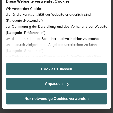
Diese Webseite verwendet Cookies
Built-in height
200 mm
Wir verwenden Cookies,
die für die Funktionalität der Website erforderlich sind
(Kategorie „Notwendig“)
Suitable for transformer control
zur Optimierung der Darstellung und des Verhaltens der Website
(Kategorie „Präferenzen“)
With non-return valve
um die Interaktion der Besucher nachvollziehbar zu machen
und dadurch zielgerichtete Angebote unterbreiten zu können
Air volume, unloaded
250 m³/h
(Kategorie „Statistiken“)
zur Einbindung weiterer Dienste wie z.B. YouTube oder Bing
Built-in width
200 mm
(Kategorie „Marketing“)
Cookies zulassen
Über „Details zeigen“ bzw. die Datenschutzerklärung erhalten
Sie weitere Informationen. Durch die Auswahl der Kategorie
Colour
White
nehmen Sie die jeweiligen Cookies an oder lehnen sie ab. Bei
Anpassen
der Auswahl von „Statistiken“ willigen Sie ein, dass wir Ihren
Operation
Pull cord
Besuchsverlauf auf unserer Website verwenden, um Ihnen die
bestmögliche Nutzererfahrung zu ermöglichen und Ihnen
Nur notwendige Cookies verwenden
Built-in diameter
150 mm
maßgeschneiderte Informationen basierend auf Ihren Interessen
zur Verfügung zu stellen. Alle Einwilligungen können Sie