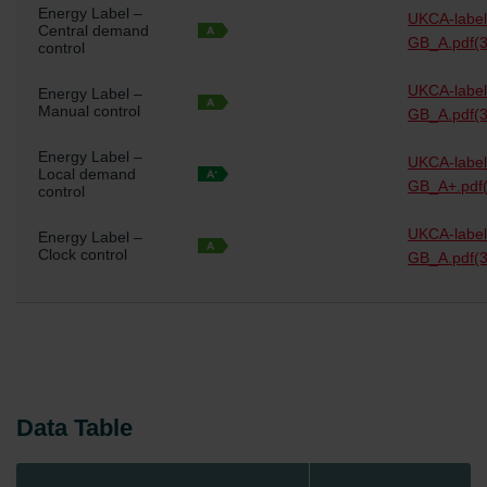
Energy Label –
UKCA-labe
Central demand
GB_A.pdf
(
control
UKCA-labe
Energy Label –
Manual control
GB_A.pdf
(
Energy Label –
UKCA-labe
Local demand
GB_A+.pdf
control
UKCA-labe
Energy Label –
Clock control
GB_A.pdf
(
Data Table