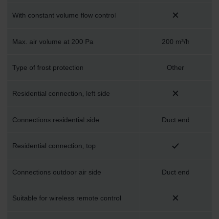
Zehnder Group Schweiz AG: Datenschutz
Zehnder Polska Sp. z o.o.: Oświadczenie o ochronie
With constant volume flow control
danych Zehnder
Zehnder Group UK Limited: Privacy Policy
Max. air volume at 200 Pa
200 m³/h
Type of frost protection
Other
Residential connection, left side
Connections residential side
Duct end
Residential connection, top
Connections outdoor air side
Duct end
Suitable for wireless remote control