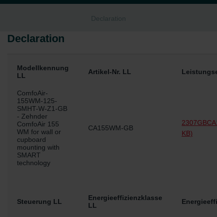
Declaration
Declaration
Modellkennung
Artikel-Nr. LL
Leistungs
LL
ComfoAir-
155WM-125-
SMHT-W-Z1-GB
- Zehnder
2307GBCA
ComfoAir 155
CA155WM-GB
WM for wall or
KB)
cupboard
mounting with
SMART
technology
Energieeffizienzklasse
Steuerung LL
Energieeff
LL