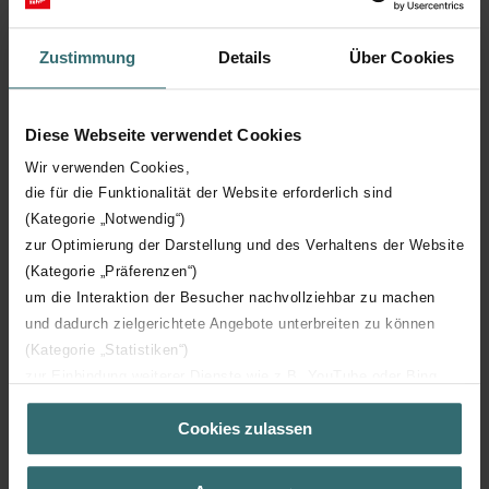
Supporting protocol for Modbus
Zustimmung
Details
Über Cookies
Left/right orientation reversible
Diese Webseite verwendet Cookies
With wired control unit
Wir verwenden Cookies,
die für die Funktionalität der Website erforderlich sind
Supply filter according to ISO 16890-
(Kategorie „Notwendig“)
ISO Coarse
1:2016
zur Optimierung der Darstellung und des Verhaltens der Website
(Kategorie „Präferenzen“)
With internal humidity (RH) sensor
um die Interaktion der Besucher nachvollziehbar zu machen
und dadurch zielgerichtete Angebote unterbreiten zu können
(Kategorie „Statistiken“)
Exhaust filter according to ISO 16890-
ISO Coarse
zur Einbindung weiterer Dienste wie z.B. YouTube oder Bing
1:2016
(Kategorie „Marketing“)
Cookies zulassen
Über „Details zeigen“ bzw. die Datenschutzerklärung erhalten
With zone controller
Sie weitere Informationen. Durch die Auswahl der Kategorie
nehmen Sie die jeweiligen Cookies an oder lehnen sie ab. Bei