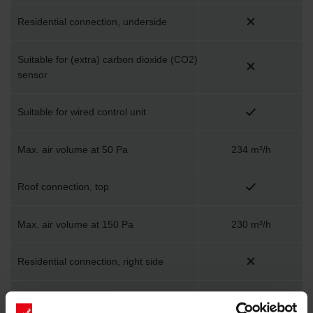
Residential connection, underside
Suitable for (extra) carbon dioxide (CO2)
sensor
Suitable for wired control unit
Max. air volume at 50 Pa
234 m³/h
Roof connection, top
Max. air volume at 150 Pa
230 m³/h
Residential connection, right side
Suitable for ceiling mounting