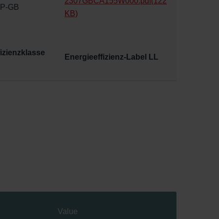
2307GBCA155W000.pdf
(122
P-GB
KB)
izienzklasse
Energieeffizienz-Label LL
Value