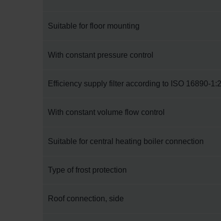
Zehnder Group İç Mekan İklimle
Zehnder Group Nederland bv: 
Suitable for floor mounting
Zehnder Group Sales Internati
Zehnder Group Schweiz AG: D
Zehnder Polska Sp. z o.o.: O
With constant pressure control
Zehnder Group UK Limited: Pr
Efficiency supply filter according to ISO 16890-1:
With constant volume flow control
Suitable for central heating boiler connection
Type of frost protection
Roof connection, side