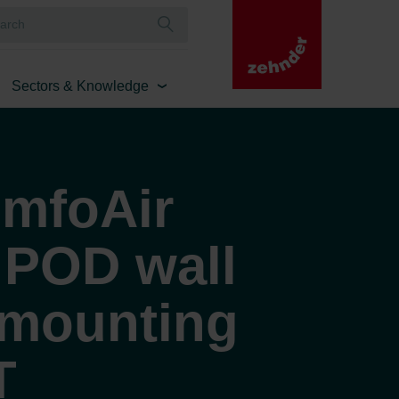
Sectors & Knowledge
mfoAir
 POD wall
 mounting
T