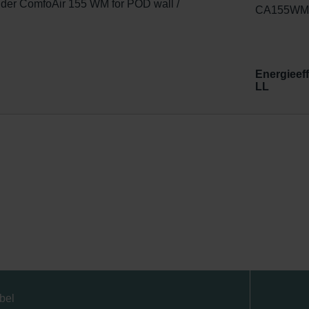
r ComfoAir 155 WM for POD wall /
CA155WM
Energieeff
LL
bel