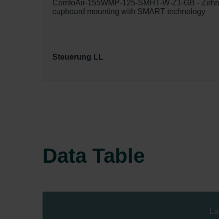
ComfoAir-155WMP-125-SMHT-W-Z1-GB - Zehnde
cupboard mounting with SMART technology
Steuerung LL
Data Table
La