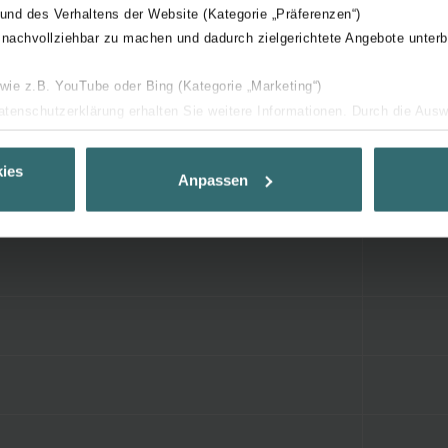
 und des Verhaltens der Website (Kategorie „Präferenzen“)
 nachvollziehbar zu machen und dadurch zielgerichtete Angebote unterb
 wie z.B. YouTube oder Bing (Kategorie „Marketing“)
Datenschutzerklärung erhalten Sie weitere Informationen. Durch die Aus
ehnen sie ab. Bei der Auswahl von „Statistiken“ willigen Sie ein, dass w
Ihnen die bestmögliche Nutzererfahrung zu ermöglichen und Ihnen maß
ies
Anpassen
ur Verfügung zu stellen. Alle Einwilligungen können Sie selbstverständli
.
nder Group
cy
clarations de confidentialité
 s.r.o.: Zásady ochrany osobních údajů
tion des données
lítica de privacidad
ivacy