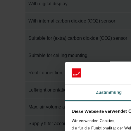
With digital display
With internal carbon dioxide (CO2) sensor
Suitable for (extra) carbon dioxide (CO2) sensor
Suitable for ceiling mounting
Roof connection, top
Left/right orientation reversible
Zustimmung
Max. air volume at 150 Pa
Diese Webseite verwendet 
Wir verwenden Cookies,
Supply filter according to ISO 16890-1:2016
die für die Funktionalität der We