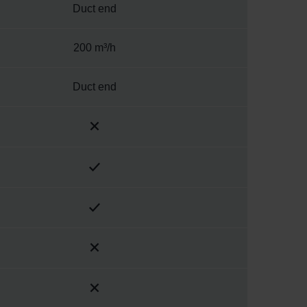
Duct end
200 m³/h
Duct end