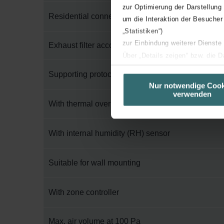
zur Optimierung der Darstellung
Residential connection, right side
um die Interaktion der Besucher
„Statistiken“)
zur Einbindung weiterer Dienste
Exhaust filter according to ISO 16890-1:2016
Über „Details zeigen“ bzw. die 
die jeweiligen Cookies an oder l
Supporting protocol for Modbus
unserer Website verwenden, um 
Nur notwendige Cook
verwenden
basierend auf Ihren Interessen z
With thermal overload protection
Datenschutzerklärung widerrufen
With internal humidity (RH) sensor
Datenschutzerklärung der Zeh
Zehnder Group AG: Data Priva
Zehnder Group België nv/sa: Dé
Suitable for wall mounting
Zehnder Group Czech Republic
Zehnder Group France: Protec
With zone controller
Zehnder Group Ibérica SAU: Po
Zehnder Group Italia S.r.l.: Pr
Max. air volume at 100 Pa