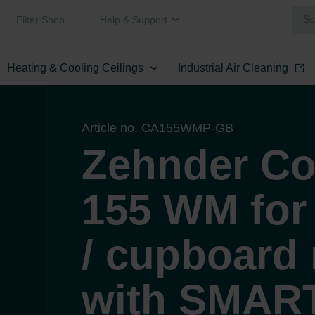
Filter Shop
Help & Support
Heating & Cooling Ceilings
Industrial Air Cleaning
Article no. CA155WMP-GB
Zehnder Co
155 WM for
/ cupboard
with SMAR