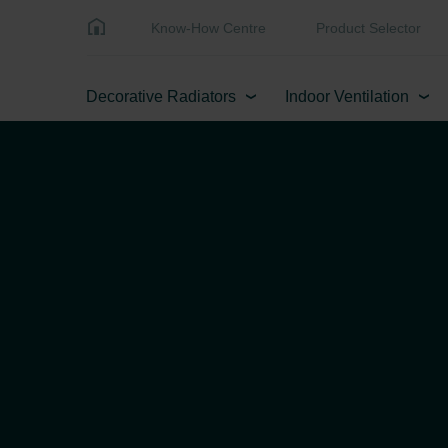
Know-How Centre
Product Selector
Decorative Radiators
Indoor Ventilation