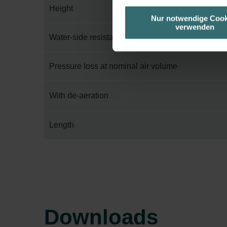
die jeweiligen Cookies an oder l
Height
unserer Website verwenden, um 
Nur notwendige Cook
verwenden
basierend auf Ihren Interessen z
Water-side resistance
Datenschutzerklärung widerrufen
Pressure loss at nominal air volume
Datenschutzerklärung der Zeh
Zehnder Group AG: Data Priva
Zehnder Group België nv/sa: Dé
With de-aeration
Zehnder Group Czech Republic
Zehnder Group France: Protec
Length
Zehnder Group Ibérica SAU: Po
Zehnder Group Italia S.r.l.: Pr
Zehnder Group İç Mekan İklimle
Zehnder Group Nederland bv: 
Zehnder Group Sales Internati
Zehnder Group Schweiz AG: D
Downloads
Zehnder Polska Sp. z o.o.: O
Zehnder Group UK Limited: Pr