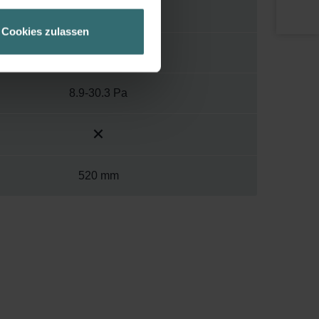
ir Ihren Besuchsverlauf auf
230 mm
geschneiderte Informationen
Cookies zulassen
ch über einen Link in der
7.2-27 kPa
8.9-30.3 Pa
520 mm