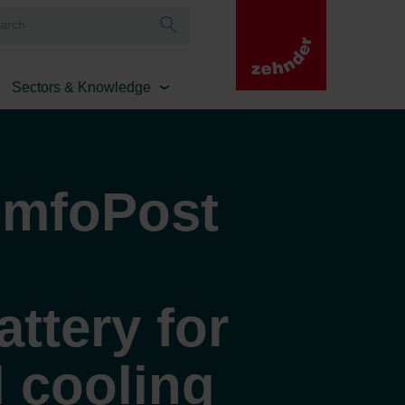
Sectors & Knowledge
omfoPost
attery for
 cooling