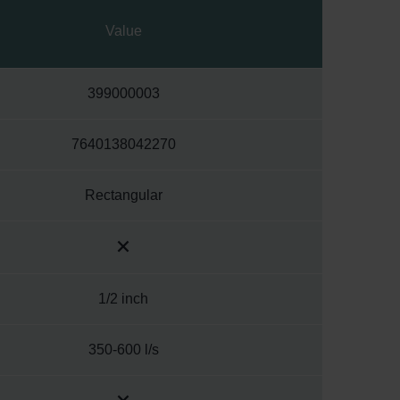
Value
399000003
7640138042270
Rectangular
1/2 inch
350-600 l/s