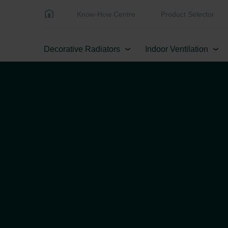
Know-How Centre
Product Selector
Decorative Radiators
Indoor Ventilation