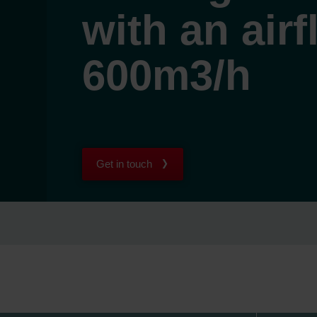
with an air
600m3/h
Get in touch