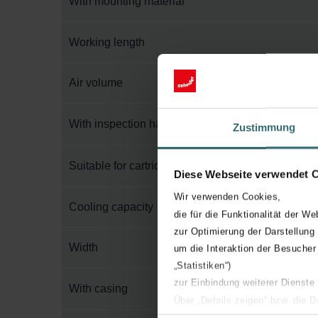
With mounting material
Working length
Air volume
With inspection hatch
Zustimmung
Suitable for cartridge filter
Diese Webseite verwendet 
Wir verwenden Cookies,
Cooling capacity
die für die Funktionalität der We
zur Optimierung der Darstellung
Width
um die Interaktion der Besucher
„Statistiken“)
zur Einbindung weiterer Dienste
With casing
Über „Details zeigen“ bzw. die 