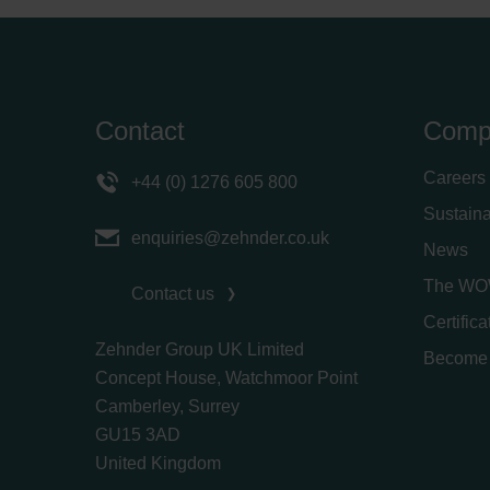
Contact
Comp
Careers
+44 (0) 1276 605 800
Sustaina
enquiries@zehnder.co.uk
News
The WO
Contact us
Certific
Zehnder Group UK Limited
Become 
Concept House, Watchmoor Point
Camberley, Surrey
GU15 3AD
​​​​​​​United Kingdom