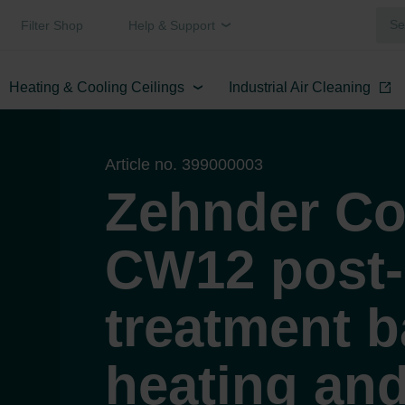
Filter Shop
Help & Support
Heating & Cooling Ceilings
Industrial Air Cleaning
Article no. 399000003
Zehnder C
CW12 post-
treatment b
heating and