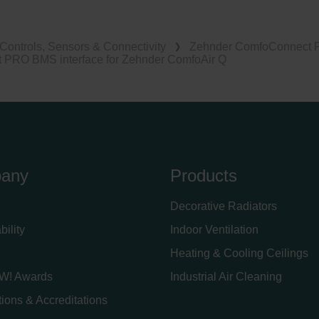
Controls, Sensors & Connectivity
Zehnder ComfoConnect
PRO BMS interface for Zehnder ComfoAir Q
any
Products
Decorative Radiators
bility
Indoor Ventilation
Heating & Cooling Ceilings
W! Awards
Industrial Air Cleaning
ations & Accreditations