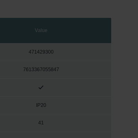
Value
471429300
7613367055847
IP20
41