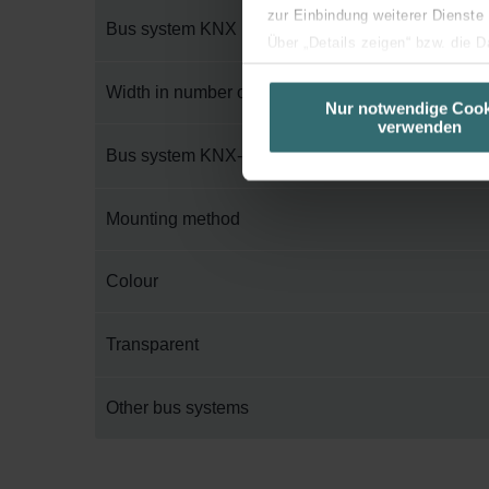
zur Einbindung weiterer Dienste
Bus system KNX
Über „Details zeigen“ bzw. die 
die jeweiligen Cookies an oder l
Width in number of modular spacings
unserer Website verwenden, um 
Nur notwendige Cook
verwenden
basierend auf Ihren Interessen z
Bus system KNX-RF (Radio Frequency)
Datenschutzerklärung widerrufen
Datenschutzerklärung der Zeh
Mounting method
Zehnder Group AG: Data Priva
Zehnder Group België nv/sa: Dé
Colour
Zehnder Group Czech Republic
Zehnder Group France: Protec
Transparent
Zehnder Group Ibérica SAU: Po
Zehnder Group Italia S.r.l.: Pr
Other bus systems
Zehnder Group İç Mekan İklimle
Zehnder Group Nederland bv: 
Zehnder Group Sales Internati