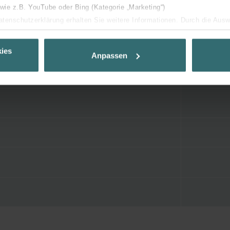
 wie z.B. YouTube oder Bing (Kategorie „Marketing“)
Datenschutzerklärung erhalten Sie weitere Informationen. Durch die Aus
ehnen sie ab. Bei der Auswahl von „Statistiken“ willigen Sie ein, dass w
Ihnen die bestmögliche Nutzererfahrung zu ermöglichen und Ihnen maß
ies
Anpassen
ur Verfügung zu stellen. Alle Einwilligungen können Sie selbstverständli
.
nder Group
cy
clarations de confidentialité
 s.r.o.: Zásady ochrany osobních údajů
tion des données
lítica de privacidad
ivacy
ndirme Sanayi ve Ticaret Limitet Şirketi: Web Sitesi Çerezleri
Privacyverklaringen
onal: Privacy Policy