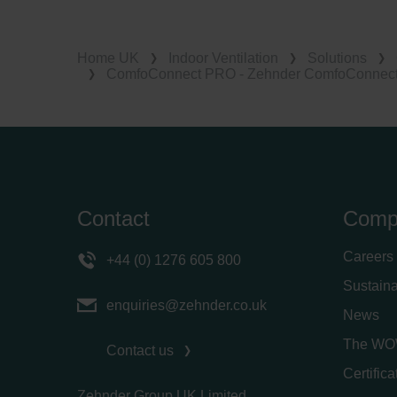
Home UK
Indoor Ventilation
Solutions
ComfoConnect PRO - Zehnder ComfoConnect 
Contact
Comp
Careers
+44 (0) 1276 605 800
Sustaina
enquiries@zehnder.co.uk
News
The WO
Contact us
Certific
Zehnder Group UK Limited