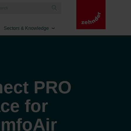
Sectors & Knowledge
ect PRO
ce for
mfoAir