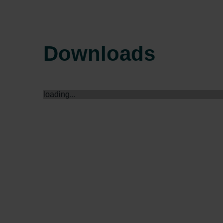
Zehnder Group Schweiz AG: D
Zehnder Polska Sp. z o.o.: O
Zehnder Group UK Limited: Pr
Downloads
loading...