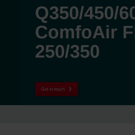
Q350/450/6
ComfoAir F
250/350
Get in touch