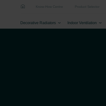
Know-How Centre
Product Selector
Decorative Radiators
Indoor Ventilation