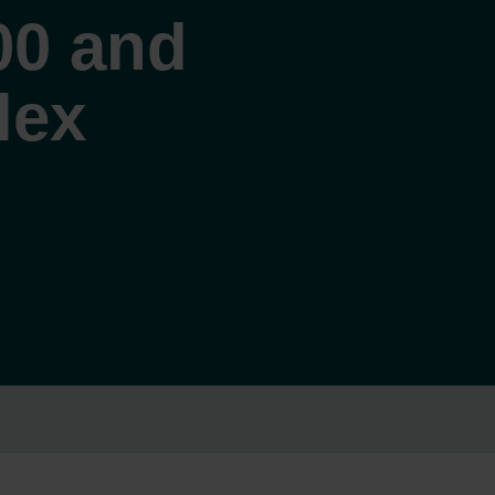
00 and
lex