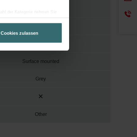
wahl der Kategorie nehmen Sie
ir Ihren Besuchsverlauf auf
133
geschneiderte Informationen
Cookies zulassen
ch über einen Link in der
Surface mounted
Grey
Other