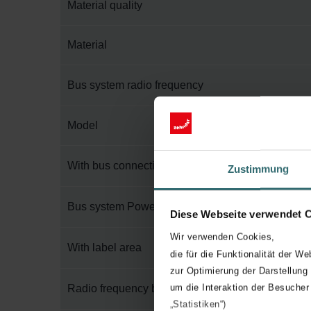
Material quality
Material
Bus system radio frequency
Model
With bus connection
Zustimmung
Bus system Powernet
Diese Webseite verwendet 
Wir verwenden Cookies,
With label area
die für die Funktionalität der We
zur Optimierung der Darstellung
um die Interaktion der Besucher
Radio frequency bidirectional
„Statistiken“)