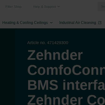
Filter Shop
Help & Support
Heating & Cooling Ceilings
Industrial Air Cleaning
Article no. 471429300
Zehnder
ComfoConn
BMS interfa
Zehnder Co