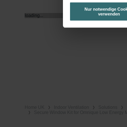
unserer Website verwenden, um 
Nur notwendige Cook
verwenden
basierend auf Ihren Interessen z
loading...
Datenschutzerklärung widerrufen
Datenschutzerklärung der Zeh
Zehnder Group AG: Data Priva
Zehnder Group België nv/sa: Dé
Zehnder Group Czech Republic
Zehnder Group France: Protec
Zehnder Group Ibérica SAU: Po
Zehnder Group Italia S.r.l.: Pr
Zehnder Group İç Mekan İklimle
Zehnder Group Nederland bv: 
Zehnder Group Sales Internati
Home UK
Indoor Ventilation
Solutions
Zehnder Group Schweiz AG: D
Secure Window Kit for Omnique Low Energy Mu
Zehnder Polska Sp. z o.o.: O
Zehnder Group UK Limited: Pr