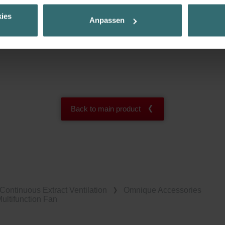
Ihnen die bestmögliche Nutzererfahrung zu ermöglichen und Ihnen maß
ies
Anpassen
ur Verfügung zu stellen. Alle Einwilligungen können Sie selbstverständli
.
nder Group
cy
clarations de confidentialité
 s.r.o.: Zásady ochrany osobních údajů
Back to main product
tion des données
lítica de privacidad
ivacy
ndirme Sanayi ve Ticaret Limitet Şirketi: Web Sitesi Çerezleri
Privacyverklaringen
onal: Privacy Policy
Continuous Extract Ventilation
Omnique Accessories
atenschutz
ltifunction Fan
świadczenie o ochronie danych Zehnder
ivacy Policy