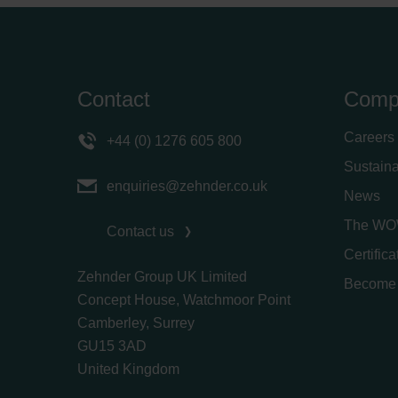
Contact
Comp
Careers
+44 (0) 1276 605 800
Sustaina
enquiries@zehnder.co.uk
News
The WO
Contact us
Certific
Zehnder Group UK Limited
Become 
Concept House, Watchmoor Point
Camberley, Surrey
GU15 3AD
​​​​​​​United Kingdom