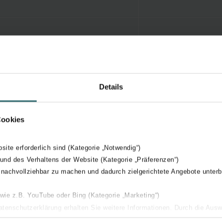
Details
Cookies
bsite erforderlich sind (Kategorie „Notwendig“)
 und des Verhaltens der Website (Kategorie „Präferenzen“)
 nachvollziehbar zu machen und dadurch zielgerichtete Angebote unterb
 wie z.B. YouTube oder Bing (Kategorie „Marketing“)
Datenschutzerklärung erhalten Sie weitere Informationen. Durch die Aus
ehnen sie ab. Bei der Auswahl von „Statistiken“ willigen Sie ein, dass w