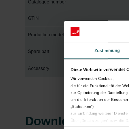
Catalogue number
GTIN
Production model
Zustimmung
Spare part
Accessory
Diese Webseite verwendet 
Wir verwenden Cookies,
die für die Funktionalität der We
zur Optimierung der Darstellung
um die Interaktion der Besucher
„Statistiken“)
zur Einbindung weiterer Dienste
Downloads
Über „Details zeigen“ bzw. die 
die jeweiligen Cookies an oder l