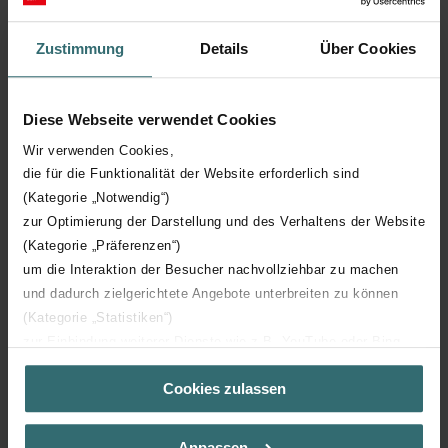
Anti-bacterial treatment
Zustimmung
Details
Über Cookies
Antistatic version
Embeddable in concrete
Diese Webseite verwendet Cookies
Wir verwenden Cookies,
Wall thickness duct
75 mm
die für die Funktionalität der Website erforderlich sind
(Kategorie „Notwendig“)
Material quality duct
Polyvinyl chloride (PVC)
zur Optimierung der Darstellung und des Verhaltens der Website
(Kategorie „Präferenzen“)
um die Interaktion der Besucher nachvollziehbar zu machen
und dadurch zielgerichtete Angebote unterbreiten zu können
(Kategorie „Statistiken“)
zur Einbindung weiterer Dienste wie z.B. YouTube oder Bing
Downloads
(Kategorie „Marketing“)
Cookies zulassen
Über „Details zeigen“ bzw. die Datenschutzerklärung erhalten
loading...
Sie weitere Informationen. Durch die Auswahl der Kategorie
nehmen Sie die jeweiligen Cookies an oder lehnen sie ab. Bei
Anpassen