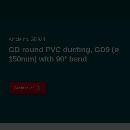
Article no. GD924
GD round PVC ducting, GD9 (ø
150mm) with 90° bend
Get in touch