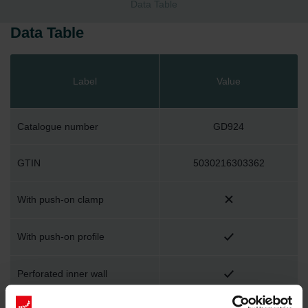
Data Table
Data Table
Label
Value
Catalogue number
GD924
GTIN
5030216303362
With push-on clamp
With push-on profile
Perforated inner wall