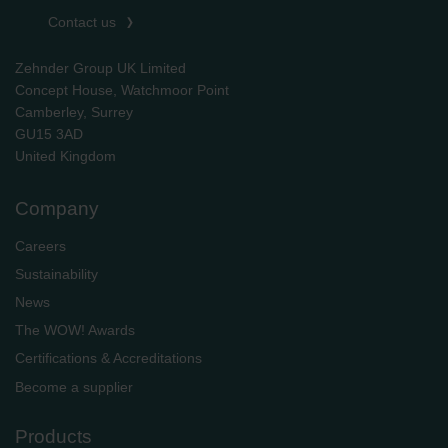
Zehnder Polska Sp. z o.o.: Oświadczenie o ochronie
Contact us
danych Zehnder
Zehnder Group UK Limited: Privacy Policy
Zehnder Group UK Limited
Concept House, Watchmoor Point
Camberley, Surrey
GU15 3AD
​​​​​​​United Kingdom
Company
Careers
Sustainability
News
The WOW! Awards
Certifications & Accreditations
Become a supplier
Products