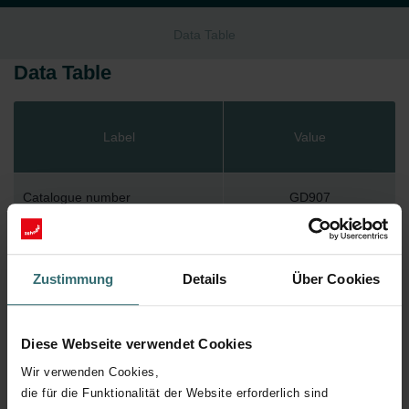
Data Table
Data Table
Label
Value
Catalogue number
GD907
GTIN
5030216602090
Zustimmung
Details
Über Cookies
Diese Webseite verwendet Cookies
Downloads
Wir verwenden Cookies,
die für die Funktionalität der Website erforderlich sind