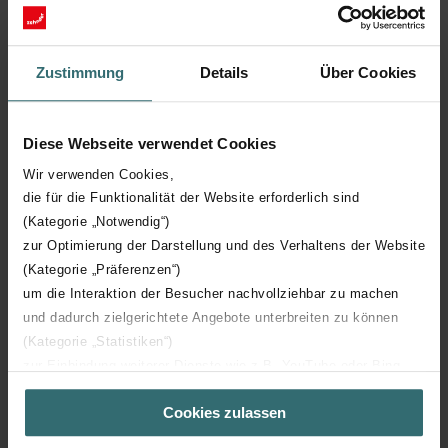
Anti-bacterial treatment
Zustimmung
Details
Über Cookies
Antistatic version
Diese Webseite verwendet Cookies
Embeddable in concrete
Wir verwenden Cookies,
die für die Funktionalität der Website erforderlich sind
Wall thickness duct
75 mm
(Kategorie „Notwendig“)
zur Optimierung der Darstellung und des Verhaltens der Website
Material quality duct
Polyvinyl chloride (PVC)
(Kategorie „Präferenzen“)
um die Interaktion der Besucher nachvollziehbar zu machen
und dadurch zielgerichtete Angebote unterbreiten zu können
(Kategorie „Statistiken“)
zur Einbindung weiterer Dienste wie z.B. YouTube oder Bing
Downloads
(Kategorie „Marketing“)
Cookies zulassen
Über „Details zeigen“ bzw. die Datenschutzerklärung erhalten
loading...
Sie weitere Informationen. Durch die Auswahl der Kategorie