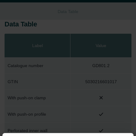
Data Table
Data Table
Label
Value
Catalogue number
GD801.2
GTIN
5030216601017
With push-on clamp
With push-on profile
Perforated inner wall