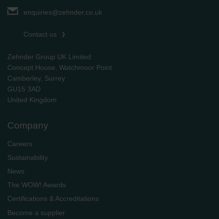
Zehnder Group Sales International: Privacy Policy
Zehnder Group Schweiz AG: Datenschutz
enquiries@zehnder.co.uk
Zehnder Polska Sp. z o.o.: Oświadczenie o ochronie
danych Zehnder
Contact us
Zehnder Group UK Limited: Privacy Policy
Zehnder Group UK Limited
Concept House, Watchmoor Point
Camberley, Surrey
GU15 3AD
​​​​​​​United Kingdom
Company
Careers
Sustainability
News
The WOW! Awards
Certifications & Accreditations
Become a supplier