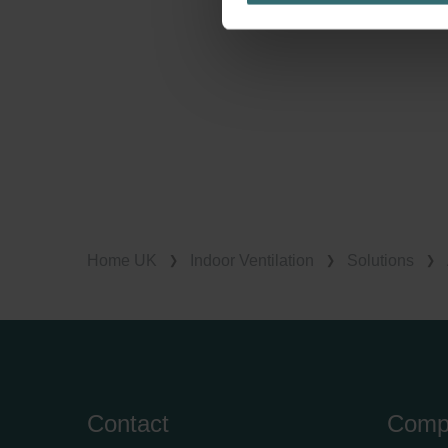
Datenschutzerklärung widerrufen
Datenschutzerklärung der Zeh
Zehnder Group AG: Data Priva
Zehnder Group België nv/sa: Dé
Zehnder Group Czech Republic
Zehnder Group France: Protec
Zehnder Group Ibérica SAU: Po
Zehnder Group Italia S.r.l.: Pr
Zehnder Group İç Mekan İklimle
Home UK
Indoor Ventilation
Solutions
Zehnder Group Nederland bv: 
Zehnder Group Sales Internati
Zehnder Group Schweiz AG: D
Zehnder Polska Sp. z o.o.: O
Zehnder Group UK Limited: Pr
Contact
Comp