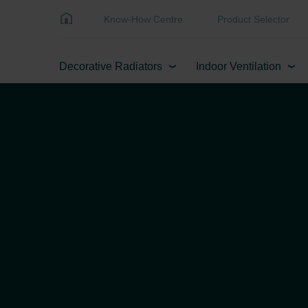
Know-How Centre
Product Selector
Decorative Radiators
Indoor Ventilation