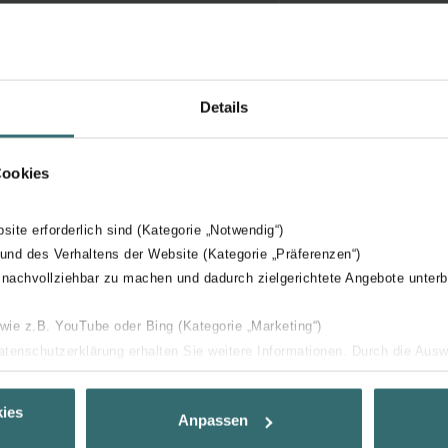
Details
Cookies
bsite erforderlich sind (Kategorie „Notwendig“)
 und des Verhaltens der Website (Kategorie „Präferenzen“)
 nachvollziehbar zu machen und dadurch zielgerichtete Angebote unterb
 wie z.B. YouTube oder Bing (Kategorie „Marketing“)
Datenschutzerklärung erhalten Sie weitere Informationen. Durch die Aus
ehnen sie ab. Bei der Auswahl von „Statistiken“ willigen Sie ein, dass w
Ihnen die bestmögliche Nutzererfahrung zu ermöglichen und Ihnen maß
ies
Anpassen
ur Verfügung zu stellen. Alle Einwilligungen können Sie selbstverständli