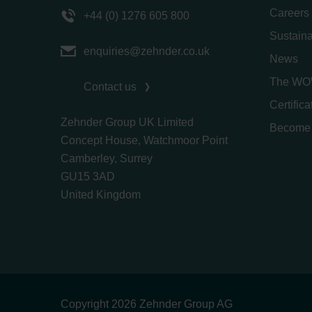
Careers
+44 (0) 1276 605 800
Sustaina
enquiries@zehnder.co.uk
News
The WO
Contact us
Certific
Zehnder Group UK Limited
Become 
Concept House, Watchmoor Point
Camberley, Surrey
GU15 3AD
​​​​​​​United Kingdom
Copyright 2026 Zehnder Group AG