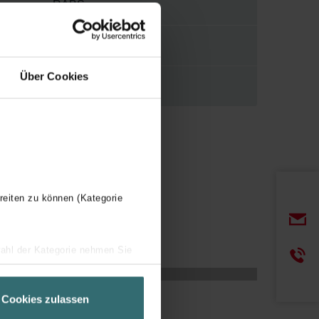
RABS
5030216335226
Über Cookies
RABS
reiten zu können (Kategorie
wahl der Kategorie nehmen Sie
ir Ihren Besuchsverlauf auf
geschneiderte Informationen
Cookies zulassen
ch über einen Link in der