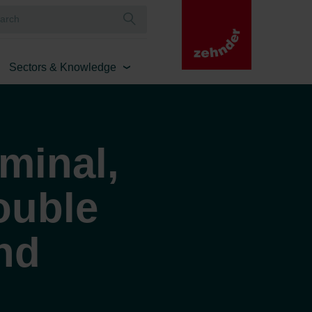
Sectors & Knowledge
rminal,
ouble
and