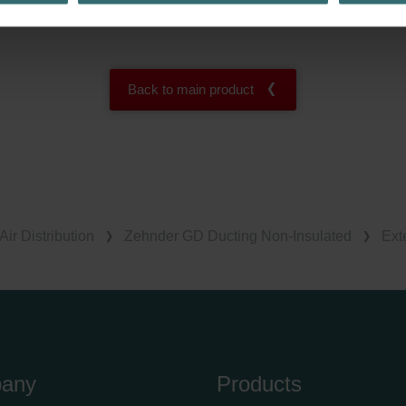
.
nder Group
cy
Back to main product
clarations de confidentialité
 s.r.o.: Zásady ochrany osobních údajů
tion des données
lítica de privacidad
ivacy
ndirme Sanayi ve Ticaret Limitet Şirketi: Web Sitesi Çerezleri
Air Distribution
Zehnder GD Ducting Non-Insulated
Ext
Privacyverklaringen
onal: Privacy Policy
atenschutz
świadczenie o ochronie danych Zehnder
ivacy Policy
any
Products