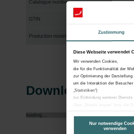
Catalogue number
GTIN
Zustimmung
Production model
Diese Webseite verwendet 
Wir verwenden Cookies,
die für die Funktionalität der We
zur Optimierung der Darstellung
um die Interaktion der Besucher
Downloads
„Statistiken“)
zur Einbindung weiterer Dienste
Über „Details zeigen“ bzw. die 
die jeweiligen Cookies an oder l
loading...
unserer Website verwenden, um 
Nur notwendige Cook
verwenden
basierend auf Ihren Interessen z