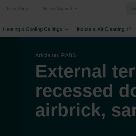
Filter Shop
Help & Support
Heating & Cooling Ceilings
Industrial Air Cleaning
Article no. RABS
External te
recessed d
airbrick, s