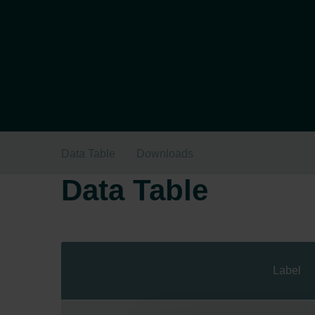
Data Table
Downloads
Data Table
Label