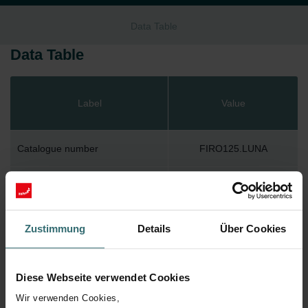
Data Table
Data Table
Label
Value
Catalogue number
FIRO125.LUNA
GTIN
5030216420984
Production model
FIRO125.LUNA
Zustimmung
Details
Über Cookies
Diese Webseite verwendet Cookies
Wir verwenden Cookies,