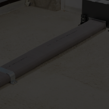
tion des données
lítica de privacidad
ivacy
ndirme Sanayi ve Ticaret Limitet Şirketi: Web Sitesi Çerezleri
Privacyverklaringen
onal: Privacy Policy
atenschutz
świadczenie o ochronie danych Zehnder
ivacy Policy