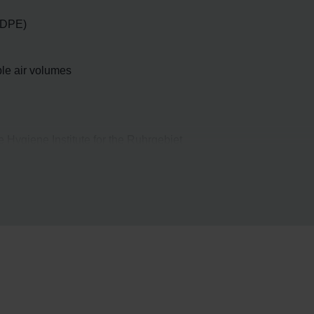
(HDPE)
ble air volumes
 Hygiene Institute for the Ruhrgebiet