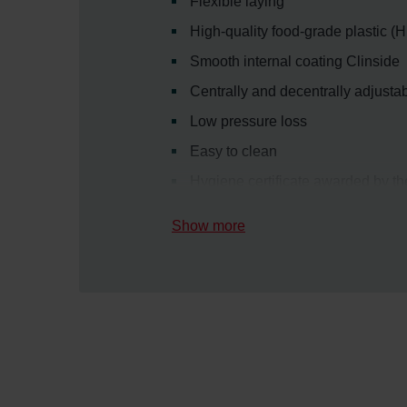
Flexible laying
High-quality food-grade plastic 
Smooth internal coating Clinside
Centrally and decentrally adjusta
Low pressure loss
Easy to clean
Hygiene certificate awarded by the
Show more