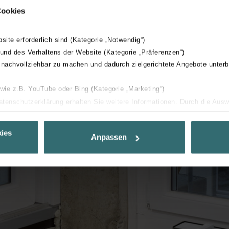
Cookies
Loading...
bsite erforderlich sind (Kategorie „Notwendig“)
 und des Verhaltens der Website (Kategorie „Präferenzen“)
 nachvollziehbar zu machen und dadurch zielgerichtete Angebote unterb
 wie z.B. YouTube oder Bing (Kategorie „Marketing“)
Datenschutzerklärung erhalten Sie weitere Informationen. Durch die Aus
ehnen sie ab. Bei der Auswahl von „Statistiken“ willigen Sie ein, dass w
Ihnen die bestmögliche Nutzererfahrung zu ermöglichen und Ihnen maß
ies
Anpassen
ur Verfügung zu stellen. Alle Einwilligungen können Sie selbstverständli
.
nder Group
cy
clarations de confidentialité
 s.r.o.: Zásady ochrany osobních údajů