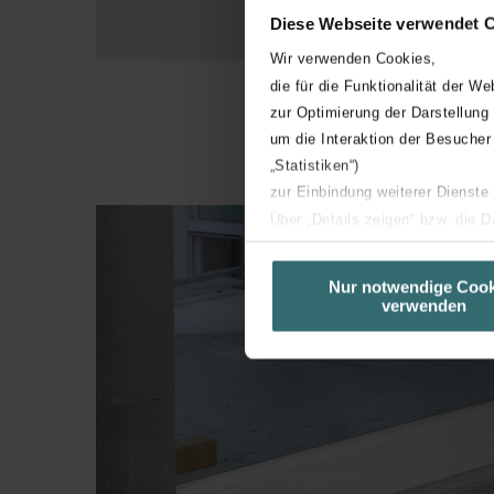
Diese Webseite verwendet 
Wir verwenden Cookies,
die für die Funktionalität der We
zur Optimierung der Darstellung
um die Interaktion der Besucher
„Statistiken“)
zur Einbindung weiterer Dienste
Über „Details zeigen“ bzw. die 
die jeweiligen Cookies an oder l
unserer Website verwenden, um 
Nur notwendige Cook
verwenden
basierend auf Ihren Interessen z
Datenschutzerklärung widerrufen
Datenschutzerklärung der Zeh
Zehnder Group AG: Data Priva
Zehnder Group België nv/sa: Dé
Zehnder Group Czech Republic