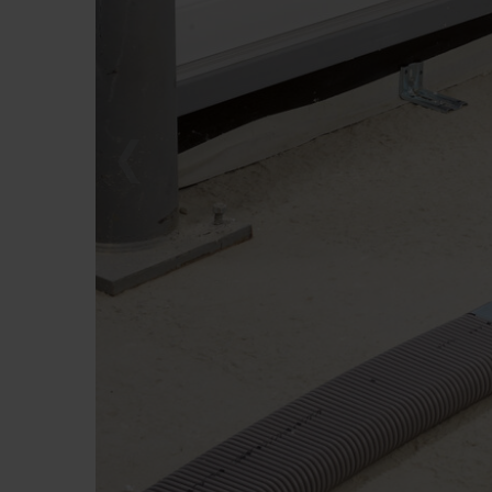
Zehnder Group France: Protec
Zehnder Group Ibérica SAU: Po
Zehnder Group Italia S.r.l.: Pr
Zehnder Group İç Mekan İklimle
Zehnder Group Nederland bv: 
Zehnder Group Sales Internati
Zehnder Group Schweiz AG: D
Zehnder Polska Sp. z o.o.: O
Zehnder Group UK Limited: Pr