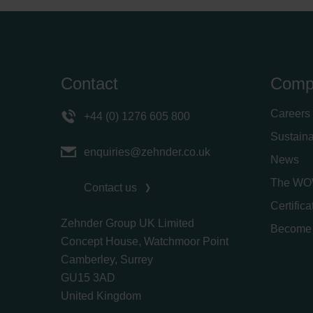
Contact
Comp
Careers
+44 (0) 1276 605 800
Sustaina
enquiries@zehnder.co.uk
News
The WO
Contact us
Certific
Zehnder Group UK Limited
Become 
Concept House, Watchmoor Point
Camberley, Surrey
GU15 3AD
​​​​​​​United Kingdom