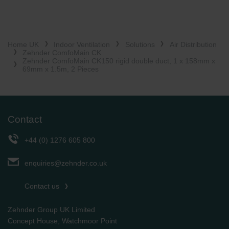
Zehnder Group UK Limited: Privacy Policy
Home UK
Indoor Ventilation
Solutions
Air Distribution
Zehnder ComfoMain CK
Zehnder ComfoMain CK150 rigid double duct, 1 x 158mm x
69mm x 1.5m, 2 Pieces
Contact
+44 (0) 1276 605 800
enquiries@zehnder.co.uk
Contact us
Zehnder Group UK Limited
Concept House, Watchmoor Point