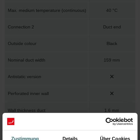
Max. medium temperature (continuous)
40 °C
Connection 2
Duct end
Outside colour
Black
Nominal duct width
159 mm
Antistatic version
Perforated inner wall
Wall thickness duct
1.6 mm
Material quality duct
Other
Zustimmung
Details
Über Cookies