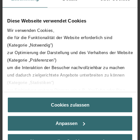
Embeddable in concrete
With push-on clamp
Diese Webseite verwendet Cookies
Wir verwenden Cookies,
Nominal duct height
68 mm
die für die Funktionalität der Website erforderlich sind
(Kategorie „Notwendig“)
zur Optimierung der Darstellung und des Verhaltens der Website
With push-on profile
(Kategorie „Präferenzen“)
um die Interaktion der Besucher nachvollziehbar zu machen
Anti-bacterial treatment
und dadurch zielgerichtete Angebote unterbreiten zu können
(Kategorie „Statistiken“)
Connection 1
Duct end
zur Einbindung weiterer Dienste wie z.B. YouTube oder Bing
(Kategorie „Marketing“)
Bending strength
Rigid
Cookies zulassen
Über „Details zeigen“ bzw. die Datenschutzerklärung erhalten
Sie weitere Informationen. Durch die Auswahl der Kategorie
nehmen Sie die jeweiligen Cookies an oder lehnen sie ab. Bei
Outer surface protection
Untreated
Anpassen
der Auswahl von „Statistiken“ willigen Sie ein, dass wir Ihren
Besuchsverlauf auf unserer Website verwenden, um Ihnen die
Inner surface protection
Untreated
bestmögliche Nutzererfahrung zu ermöglichen und Ihnen