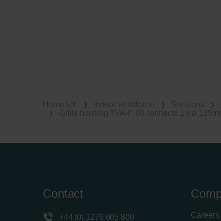
Home UK
Indoor Ventilation
Solutions
Grille housing TVA-P 90 connects 1 x ø 125m
Contact
Comp
Careers
+44 (0) 1276 605 800