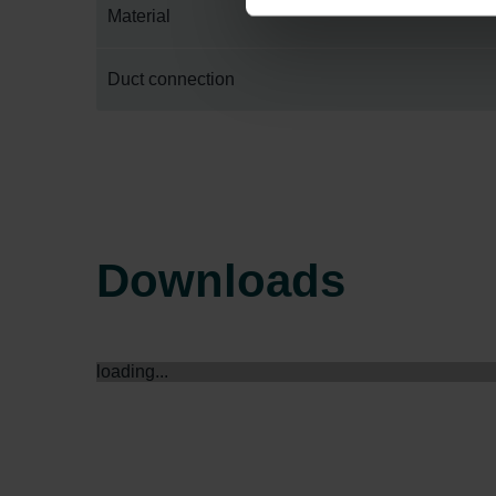
Material
Datenschutzerklärung der Zeh
Zehnder Group AG: Data Priva
Duct connection
Zehnder Group België nv/sa: Dé
Zehnder Group Czech Republic
Zehnder Group France: Protec
Zehnder Group Ibérica SAU: Po
Zehnder Group Italia S.r.l.: Pr
Zehnder Group İç Mekan İklimle
Downloads
Zehnder Group Nederland bv: 
Zehnder Group Sales Internati
Zehnder Group Schweiz AG: D
Zehnder Polska Sp. z o.o.: O
loading...
Zehnder Group UK Limited: Pr