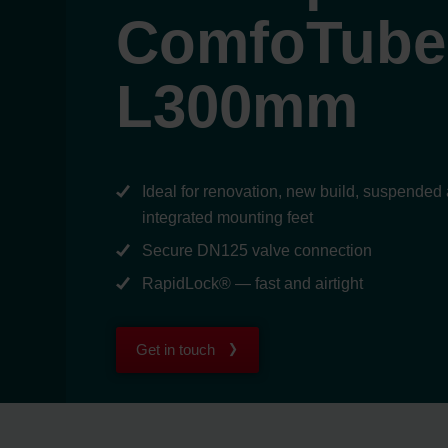
ComfoTube
L300mm
Ideal for renovation, new build, suspended
integrated mounting feet
Secure DN125 valve connection
RapidLock® — fast and airtight
Get in touch