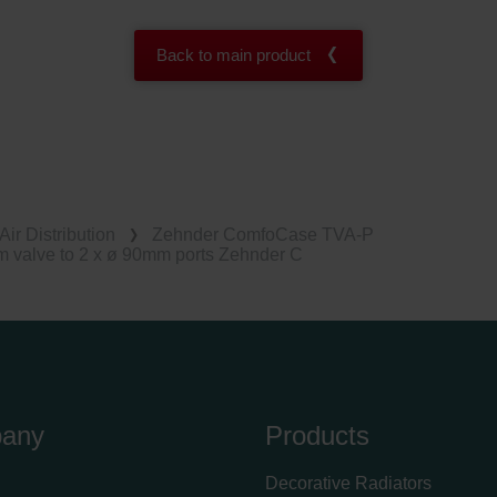
Back to main product
Air Distribution
Zehnder ComfoCase TVA-P
m valve to 2 x ø 90mm ports Zehnder C
any
Products
Decorative Radiators