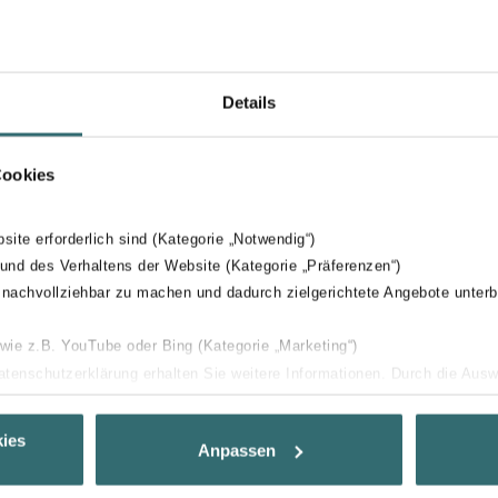
Details
Cookies
bsite erforderlich sind (Kategorie „Notwendig“)
 und des Verhaltens der Website (Kategorie „Präferenzen“)
 nachvollziehbar zu machen und dadurch zielgerichtete Angebote unterb
 wie z.B. YouTube oder Bing (Kategorie „Marketing“)
Datenschutzerklärung erhalten Sie weitere Informationen. Durch die Aus
ehnen sie ab. Bei der Auswahl von „Statistiken“ willigen Sie ein, dass w
Ihnen die bestmögliche Nutzererfahrung zu ermöglichen und Ihnen maß
ies
Anpassen
ur Verfügung zu stellen. Alle Einwilligungen können Sie selbstverständli
.