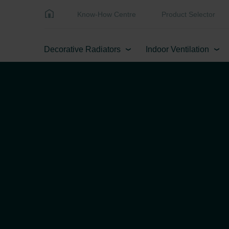
Know-How Centre
Product Selector
Decorative Radiators
Indoor Ventilation