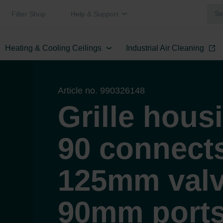
Filter Shop
Help & Support
Heating & Cooling Ceilings
Industrial Air Cleaning
Article no. 990326148
Grille hous
90 connects
125mm valve
90mm ports