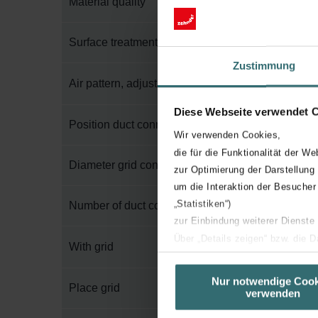
Material quality
Surface treatment
Zustimmung
Air pattern, adjustable
Diese Webseite verwendet 
Position duct connection
Wir verwenden Cookies,
die für die Funktionalität der We
Diameter grid connection
zur Optimierung der Darstellung
um die Interaktion der Besucher
„Statistiken“)
Number of duct connections
zur Einbindung weiterer Dienste
Über „Details zeigen“ bzw. die 
With grid
die jeweiligen Cookies an oder l
unserer Website verwenden, um 
Nur notwendige Cook
Place grid
verwenden
basierend auf Ihren Interessen z
Datenschutzerklärung widerrufen