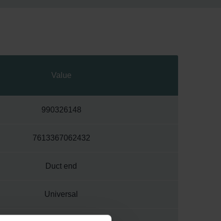
Value
990326148
7613367062432
Duct end
Universal