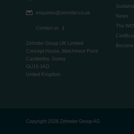
Sustaina
enquiries@zehnder.co.uk
News
The WO
Contact us
Certific
Zehnder Group UK Limited
Become 
Concept House, Watchmoor Point
Camberley, Surrey
GU15 3AD
​​​​​​​United Kingdom
Copyright 2026 Zehnder Group AG