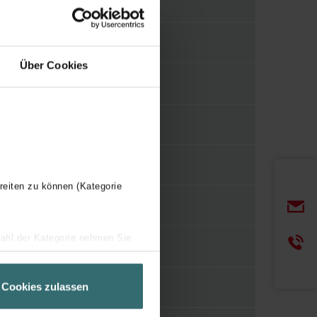
Polyethylene (PE)
Untreated
Über Cookies
Wall/ceiling
125
reiten zu können (Kategorie
1
wahl der Kategorie nehmen Sie
ir Ihren Besuchsverlauf auf
geschneiderte Informationen
Cookies zulassen
Wall/ceiling
ch über einen Link in der