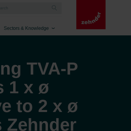
Sectors & Knowledge
ing TVA-P
 1 x ø
 to 2 x ø
 Zehnder