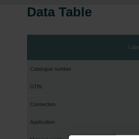
Data Table
Labe
Catalogue number
GTIN
Connection
Application