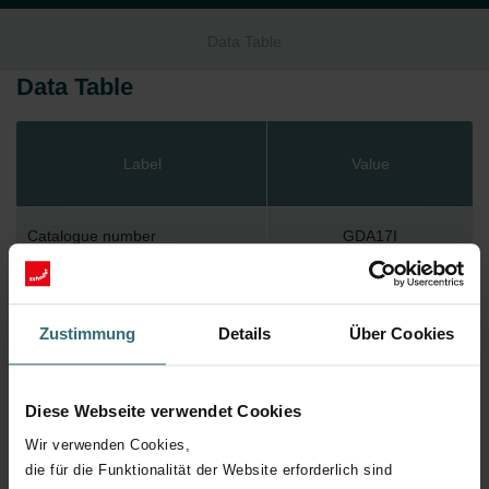
Data Table
Data Table
Label
Value
Catalogue number
GDA17I
GTIN
5030216602267
Zustimmung
Details
Über Cookies
Diese Webseite verwendet Cookies
Downloads
Wir verwenden Cookies,
die für die Funktionalität der Website erforderlich sind