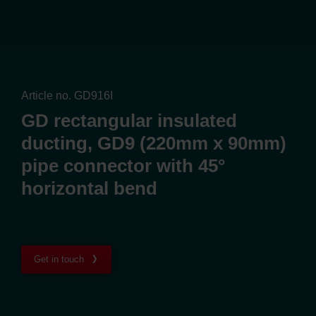
Article no. GD916I
GD rectangular insulated
ducting, GD9 (220mm x 90mm)
pipe connector with 45°
horizontal bend
Get in touch