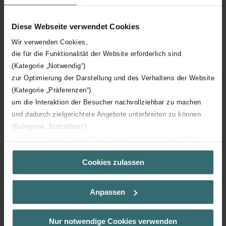
Air guide vanes
Diese Webseite verwendet Cookies
Antistatic version
Wir verwenden Cookies,
die für die Funktionalität der Website erforderlich sind
(Kategorie „Notwendig“)
zur Optimierung der Darstellung und des Verhaltens der Website
(Kategorie „Präferenzen“)
um die Interaktion der Besucher nachvollziehbar zu machen
Downloads
und dadurch zielgerichtete Angebote unterbreiten zu können
loading...
(Kategorie „Statistiken“)
zur Einbindung weiterer Dienste wie z.B. YouTube oder Bing
(Kategorie „Marketing“)
Cookies zulassen
Über „Details zeigen“ bzw. die Datenschutzerklärung erhalten
Sie weitere Informationen. Durch die Auswahl der Kategorie
nehmen Sie die jeweiligen Cookies an oder lehnen sie ab. Bei
Back to main product
Anpassen
der Auswahl von „Statistiken“ willigen Sie ein, dass wir Ihren
Besuchsverlauf auf unserer Website verwenden, um Ihnen die
bestmögliche Nutzererfahrung zu ermöglichen und Ihnen
Nur notwendige Cookies verwenden