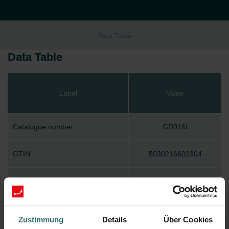
Data Table
Data Table
Label
Value
Catalogue number
GD916I
GTIN
5030216602304
With push-on clamp
With push-on profile
Zustimmung
Details
Über Cookies