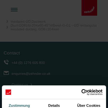
Home UK
Indoor Ventilation
Solutions
Air Distribution
Insulated GD Ductwork
Duct-GD816I-204x60-45°H/Bend-G-G1 - GD rectangular
insulated ducting, GD8 (204mm
Contact
+44 (0) 1276 605 800
enquiries@zehnder.co.uk
Contact us
Zehnder Group UK Limited
Concept House, Watchmoor Point
Zustimmung
Details
Über Cookies
Camberley, Surrey