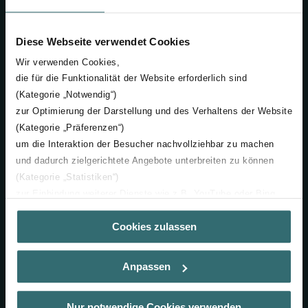
GU15 3AD
​​​​​​​United Kingdom
Diese Webseite verwendet Cookies
Company
Wir verwenden Cookies,
die für die Funktionalität der Website erforderlich sind
Careers
(Kategorie „Notwendig“)
Sustainability
zur Optimierung der Darstellung und des Verhaltens der Website
News
(Kategorie „Präferenzen“)
um die Interaktion der Besucher nachvollziehbar zu machen
The WOW! Awards
und dadurch zielgerichtete Angebote unterbreiten zu können
Certifications & Accreditations
(Kategorie „Statistiken“)
Become a supplier
zur Einbindung weiterer Dienste wie z.B. YouTube oder Bing
(Kategorie „Marketing“)
Products
Cookies zulassen
Über „Details zeigen“ bzw. die Datenschutzerklärung erhalten
Sie weitere Informationen. Durch die Auswahl der Kategorie
Decorative Radiators
nehmen Sie die jeweiligen Cookies an oder lehnen sie ab. Bei
Indoor Ventilation
Anpassen
der Auswahl von „Statistiken“ willigen Sie ein, dass wir Ihren
Heating & Cooling Ceilings
Besuchsverlauf auf unserer Website verwenden, um Ihnen die
Industrial Air Cleaning
bestmögliche Nutzererfahrung zu ermöglichen und Ihnen
Nur notwendige Cookies verwenden