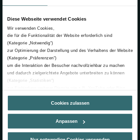
GU15 3AD
​​​​​​​United Kingdom
Diese Webseite verwendet Cookies
Company
Wir verwenden Cookies,
die für die Funktionalität der Website erforderlich sind
Careers
(Kategorie „Notwendig“)
Sustainability
zur Optimierung der Darstellung und des Verhaltens der Website
News
(Kategorie „Präferenzen“)
um die Interaktion der Besucher nachvollziehbar zu machen
The WOW! Awards
und dadurch zielgerichtete Angebote unterbreiten zu können
Certifications & Accreditations
(Kategorie „Statistiken“)
Become a supplier
zur Einbindung weiterer Dienste wie z.B. YouTube oder Bing
(Kategorie „Marketing“)
Products
Cookies zulassen
Über „Details zeigen“ bzw. die Datenschutzerklärung erhalten
Sie weitere Informationen. Durch die Auswahl der Kategorie
Decorative Radiators
nehmen Sie die jeweiligen Cookies an oder lehnen sie ab. Bei
Indoor Ventilation
Anpassen
der Auswahl von „Statistiken“ willigen Sie ein, dass wir Ihren
Heating & Cooling Ceilings
Besuchsverlauf auf unserer Website verwenden, um Ihnen die
Industrial Air Cleaning
bestmögliche Nutzererfahrung zu ermöglichen und Ihnen
Nur notwendige Cookies verwenden