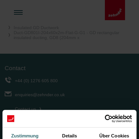
Home UK
Indoor Ventilation
Solutions
Air Distribution
Insulated GD Ductwork
Duct-GD801I-204x60x2m-Flat-G-G1 - GD rectangular
insulated ducting, GD8 (204mm x
Contact
+44 (0) 1276 605 800
enquiries@zehnder.co.uk
Contact us
Zehnder Group UK Limited
Concept House, Watchmoor Point
Zustimmung
Details
Über Cookies
Camberley, Surrey