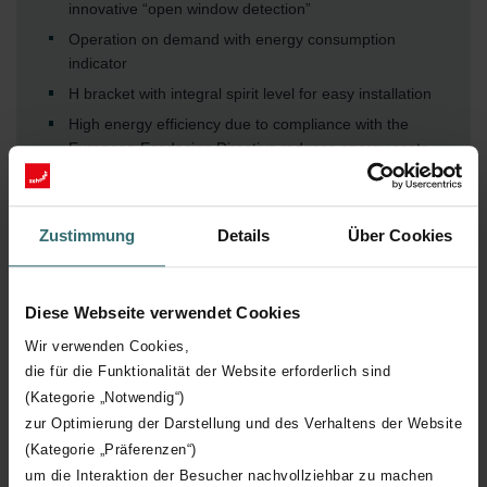
innovative “open window detection”
Operation on demand with energy consumption
indicator
H bracket with integral spirit level for easy installation
High energy efficiency due to compliance with the
European Ecodesign Directive reduces energy costs
Low energy consumption of only 0.5 W or less in
stand-by mode for increased energy efficiency
Aesthetically pleasing design with perfectly integrated
Zustimmung
Details
Über Cookies
control device including backlit display
Customisable daily and weekly programmes for
convenient, on-demand operation
Diese Webseite verwendet Cookies
Increased safety with keylock
Wir verwenden Cookies,
die für die Funktionalität der Website erforderlich sind
7-day programmable function
Show more
(Kategorie „Notwendig“)
zur Optimierung der Darstellung und des Verhaltens der Website
(Kategorie „Präferenzen“)
um die Interaktion der Besucher nachvollziehbar zu machen