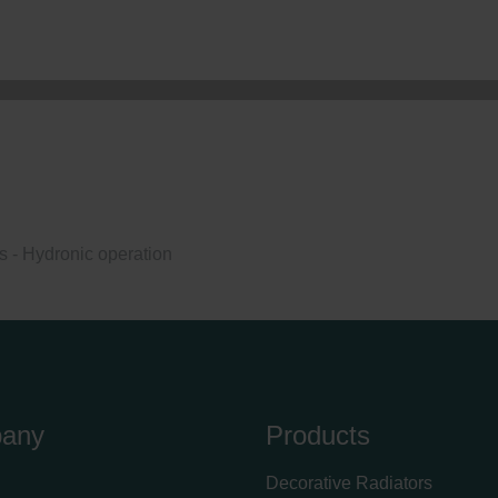
ndirme Sanayi ve Ticaret Limitet Şirketi: Web Sitesi Çerezleri
Privacyverklaringen
onal: Privacy Policy
atenschutz
świadczenie o ochronie danych Zehnder
ivacy Policy
 - Hydronic operation
any
Products
Decorative Radiators