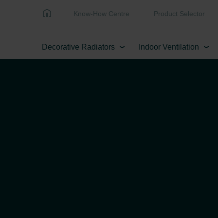
Know-How Centre
Product Selector
Decorative Radiators
Indoor Ventilation