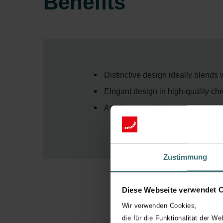
Benefits
Distinctive design ideally blends
Elegant design in high-quality c
Ample spaces between tubes are 
Zustimmung
Diese Webseite verwendet 
Wir verwenden Cookies,
die für die Funktionalität der We