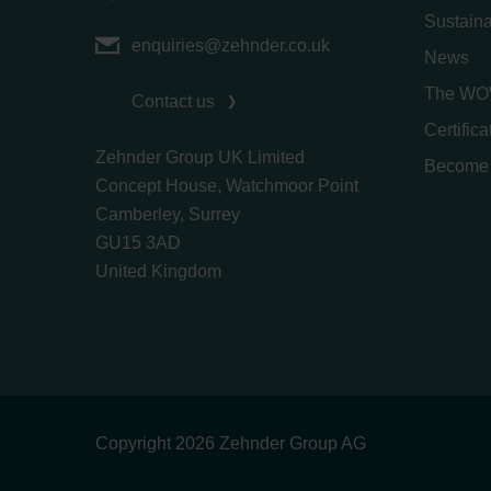
Sustaina
enquiries@zehnder.co.uk
News
The WO
Contact us
Certific
Zehnder Group UK Limited
Become 
Concept House, Watchmoor Point
Camberley, Surrey
GU15 3AD
​​​​​​​United Kingdom
Copyright 2026 Zehnder Group AG