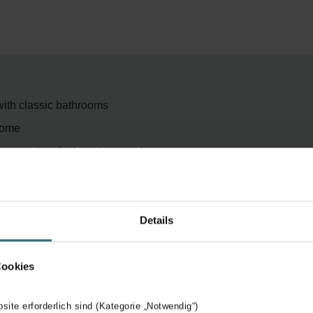
 with classic bathrooms
hrome
convenient for hanging towels
Details
Cookies
bsite erforderlich sind (Kategorie „Notwendig“)