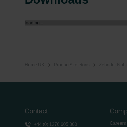
Zehnder Group İç Mekan İklimle
Zehnder Group Nederland bv: 
Zehnder Group Sales Internati
Zehnder Group Schweiz AG: D
loading...
Zehnder Polska Sp. z o.o.: O
Zehnder Group UK Limited: Pr
Home UK
ProductSceletons
Zehnder Nobis
Contact
Comp
Careers
+44 (0) 1276 605 800