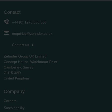
Limitet Şirketi: Web Sitesi Çerezleri
Zehnder Group Nederland bv: Privacyverklaringen
Contact
Zehnder Group Sales International: Privacy Policy
Zehnder Group Schweiz AG: Datenschutz
+44 (0) 1276 605 800
Zehnder Polska Sp. z o.o.: Oświadczenie o ochronie
danych Zehnder
enquiries@zehnder.co.uk
Zehnder Group UK Limited: Privacy Policy
Contact us
Zehnder Group UK Limited
Concept House, Watchmoor Point
Camberley, Surrey
GU15 3AD
​​​​​​​United Kingdom
Company
Careers
Sustainability