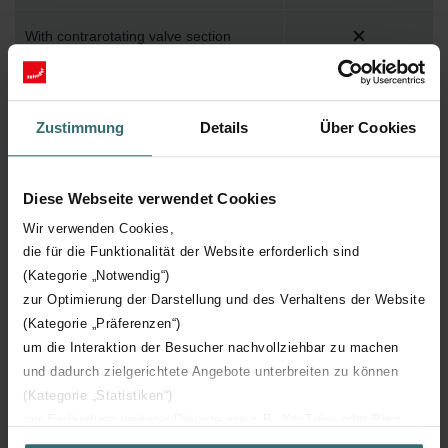
With contrarotating valve section
Lockable
Zustimmung
Details
Über Cookies
With pressure relief suction valve
Diese Webseite verwendet Cookies
With pressure relief blow-out valve
Wir verwenden Cookies,
die für die Funktionalität der Website erforderlich sind
RAL-number
8011
(Kategorie „Notwendig“)
zur Optimierung der Darstellung und des Verhaltens der Website
With bird wire
(Kategorie „Präferenzen“)
um die Interaktion der Besucher nachvollziehbar zu machen
With insect netting
und dadurch zielgerichtete Angebote unterbreiten zu können
(Kategorie „Statistiken“)
zur Einbindung weiterer Dienste wie z.B. YouTube oder Bing
(Kategorie „Marketing“)