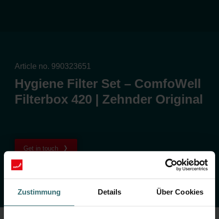
Article no. 990323651
Hygiene Filter Set – ComfoWell
Filterbox 420 | Zehnder Original
Get in touch
Zustimmung
Details
Über Cookies