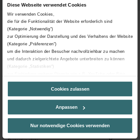
Data Table
Diese Webseite verwendet Cookies
Data Table
Wir verwenden Cookies,
die für die Funktionalität der Website erforderlich sind
(Kategorie „Notwendig“)
zur Optimierung der Darstellung und des Verhaltens der Website
Label
Value
(Kategorie „Präferenzen“)
um die Interaktion der Besucher nachvollziehbar zu machen
Catalogue number
990323651
und dadurch zielgerichtete Angebote unterbreiten zu können
(Kategorie „Statistiken“)
zur Einbindung weiterer Dienste wie z.B. YouTube oder Bing
GTIN
7630015273088
(Kategorie „Marketing“)
Cookies zulassen
Über „Details zeigen“ bzw. die Datenschutzerklärung erhalten
Material
Synthetic
Sie weitere Informationen. Durch die Auswahl der Kategorie
nehmen Sie die jeweiligen Cookies an oder lehnen sie ab. Bei
Anpassen
Height
225 mm
der Auswahl von „Statistiken“ willigen Sie ein, dass wir Ihren
Besuchsverlauf auf unserer Website verwenden, um Ihnen die
bestmögliche Nutzererfahrung zu ermöglichen und Ihnen
Depth
48 mm
Nur notwendige Cookies verwenden
maßgeschneiderte Informationen basierend auf Ihren Interessen
zur Verfügung zu stellen. Alle Einwilligungen können Sie