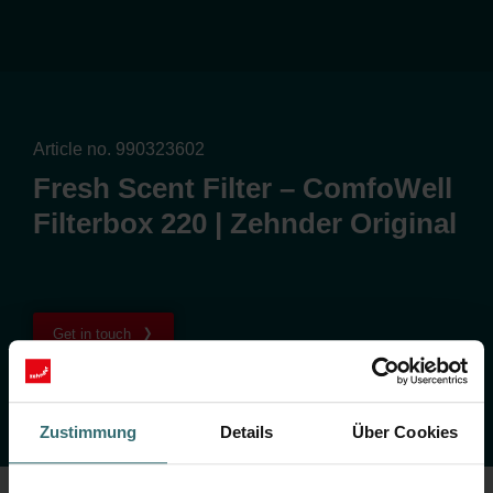
Article no. 990323602
Fresh Scent Filter – ComfoWell
Filterbox 220 | Zehnder Original
Get in touch
Zustimmung
Details
Über Cookies