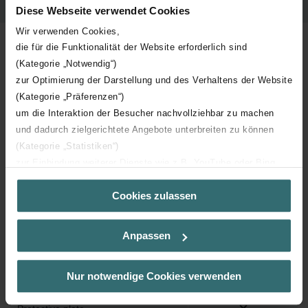
Data Table
Diese Webseite verwendet Cookies
Data Table
Wir verwenden Cookies,
die für die Funktionalität der Website erforderlich sind
(Kategorie „Notwendig“)
zur Optimierung der Darstellung und des Verhaltens der Website
Label
Value
(Kategorie „Präferenzen“)
um die Interaktion der Besucher nachvollziehbar zu machen
Catalogue number
990323602
und dadurch zielgerichtete Angebote unterbreiten zu können
(Kategorie „Statistiken“)
zur Einbindung weiterer Dienste wie z.B. YouTube oder Bing
GTIN
7640138032998
(Kategorie „Marketing“)
Cookies zulassen
Über „Details zeigen“ bzw. die Datenschutzerklärung erhalten
Material
Active carbon
Sie weitere Informationen. Durch die Auswahl der Kategorie
nehmen Sie die jeweiligen Cookies an oder lehnen sie ab. Bei
Anpassen
Height
225 mm
der Auswahl von „Statistiken“ willigen Sie ein, dass wir Ihren
Besuchsverlauf auf unserer Website verwenden, um Ihnen die
bestmögliche Nutzererfahrung zu ermöglichen und Ihnen
Depth
48 mm
Nur notwendige Cookies verwenden
maßgeschneiderte Informationen basierend auf Ihren Interessen
zur Verfügung zu stellen. Alle Einwilligungen können Sie