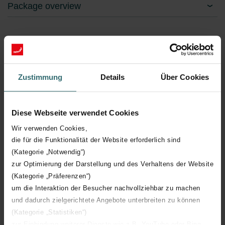
Package overview
20% discount on appliance filters, design cover
grilles or plate exhaust air valves
Zustimmung
Details
Über Cookies
10% discount on spare parts
Diese Webseite verwendet Cookies
Wir verwenden Cookies,
die für die Funktionalität der Website erforderlich sind
Order a service now
(Kategorie „Notwendig“)
zur Optimierung der Darstellung und des Verhaltens der Website
(Kategorie „Präferenzen“)
um die Interaktion der Besucher nachvollziehbar zu machen
und dadurch zielgerichtete Angebote unterbreiten zu können
(Kategorie „Statistiken“)
zur Einbindung weiterer Dienste wie z.B. YouTube oder Bing