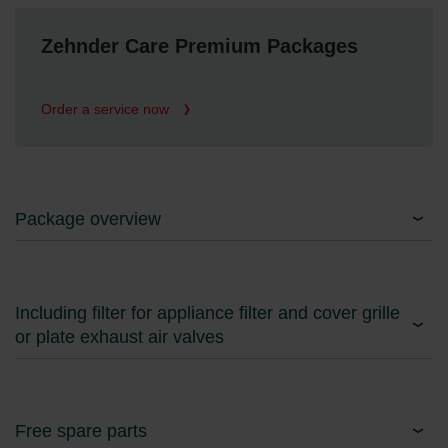
Zehnder Group İç Mekan İklimlendirme Sanayi ve Ticaret
Limitet Şirketi: Web Sitesi Çerezleri
Zehnder Care Premium Packages
Zehnder Group Nederland bv: Privacyverklaringen
Zehnder Group Sales International: Privacy Policy
Zehnder Group Schweiz AG: Datenschutz
Order a service now
Zehnder Polska Sp. z o.o.: Oświadczenie o ochronie
danych Zehnder
Zehnder Group UK Limited: Privacy Policy
Package overview
Including filter for appliance filter and cover grille
or plate exhaust air valves
Free spare parts