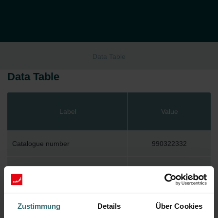
Data Table
Data Table
Label
Value
Catalogue number
990322332
GTIN
7613367077641
With built-in window
Zustimmung
Details
Über Cookies