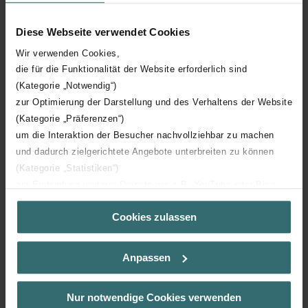
Material
Steel
Diese Webseite verwendet Cookies
Surface protection
Galvanized
Wir verwenden Cookies,
die für die Funktionalität der Website erforderlich sind
Grille front
Rectangular
(Kategorie „Notwendig“)
zur Optimierung der Darstellung und des Verhaltens der Website
Shape of passage
Holes
(Kategorie „Präferenzen“)
um die Interaktion der Besucher nachvollziehbar zu machen
With mounting bracket
und dadurch zielgerichtete Angebote unterbreiten zu können
(Kategorie „Statistiken“)
zur Einbindung weiterer Dienste wie z.B. YouTube oder Bing
(Kategorie „Marketing“)
Cookies zulassen
Über „Details zeigen“ bzw. die Datenschutzerklärung erhalten
Sie weitere Informationen. Durch die Auswahl der Kategorie
nehmen Sie die jeweiligen Cookies an oder lehnen sie ab. Bei
Back to main product
Anpassen
der Auswahl von „Statistiken“ willigen Sie ein, dass wir Ihren
Besuchsverlauf auf unserer Website verwenden, um Ihnen die
bestmögliche Nutzererfahrung zu ermöglichen und Ihnen
Nur notwendige Cookies verwenden
maßgeschneiderte Informationen basierend auf Ihren Interessen